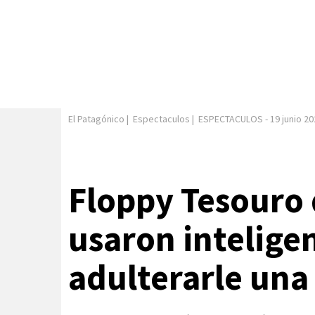
El Patagónico
|
Espectaculos
|
ESPECTACULOS
-
19 junio 2
Floppy Tesouro
usaron inteligen
adulterarle una