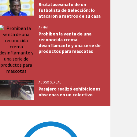
Brutal asesinato de un
futbolista de Selección: lo
atacaron a metros de su casa
ANMAT
Prohíben la venta de una
reconocida crema
desinflamante y una serie de
productos para mascotas
ACOSO SEXUAL
Pasajero realizó exhibiciones
obscenas en un colectivo