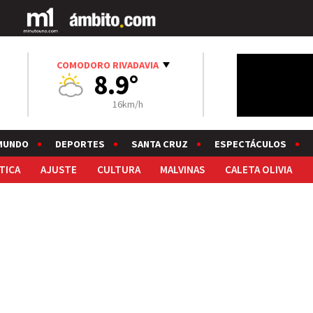
COMODORO RIVADAVIA
8.9°
16km/h
MUNDO
DEPORTES
SANTA CRUZ
ESPECTÁCULOS
TICA
AJUSTE
CULTURA
MALVINAS
CALETA OLIVIA