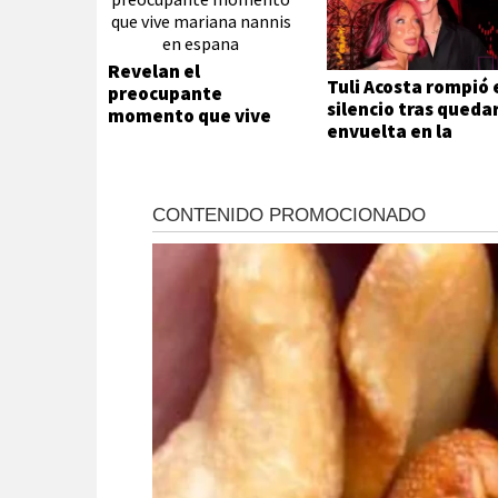
Revelan el
Tuli Acosta rompió 
preocupante
silencio tras queda
momento que vive
envuelta en la
Mariana Nannis en
separación de Luck
España
Ra y La Joaqui