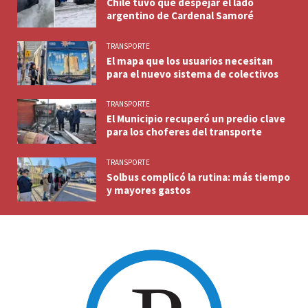
Chile tuvo que despejar el lado
argentino de Cardenal Samoré
TRANSPORTE
El mapa que los usuarios necesitan
para el nuevo sistema de colectivos
TRANSPORTE
El Municipio recuperó un predio clave
para los choferes del transporte
TRANSPORTE
Solbus complicó la rutina: más tiempo
y mayores gastos