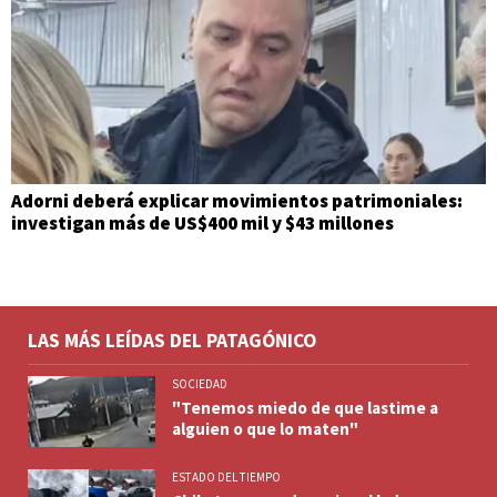
Adorni deberá explicar movimientos patrimoniales:
investigan más de US$400 mil y $43 millones
LAS MÁS LEÍDAS DEL PATAGÓNICO
SOCIEDAD
"Tenemos miedo de que lastime a
alguien o que lo maten"
ESTADO DEL TIEMPO