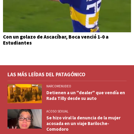
Con un golazo de Ascacíbar, Boca venció 1-0 a
Estudiantes
LAS MÁS LEÍDAS DEL PATAGÓNICO
NARCOMENUDEO
Detienen a un "dealer" que vendía en
Rada Tilly desde su auto
ACOSO SEXUAL
Se hizo viral la denuncia de la mujer
acosada en un viaje Bariloche-
Comodoro