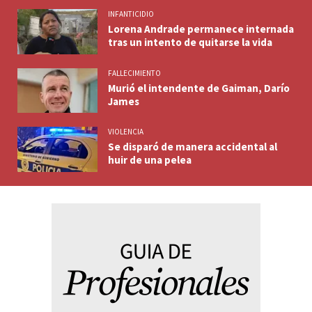
INFANTICIDIO
Lorena Andrade permanece internada
tras un intento de quitarse la vida
FALLECIMIENTO
Murió el intendente de Gaiman, Darío
James
VIOLENCIA
Se disparó de manera accidental al
huir de una pelea