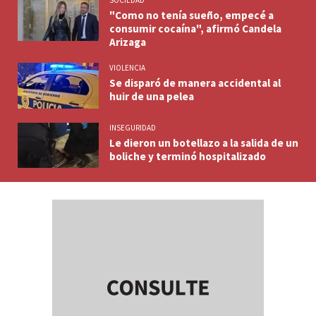
SOCIEDAD
"Como no tenía sueño, empecé a
consumir cocaína", afirmó Candela
Arizaga
VIOLENCIA
Se disparó de manera accidental al
huir de una pelea
INSEGURIDAD
Le dieron un botellazo a la salida de un
boliche y terminó hospitalizado