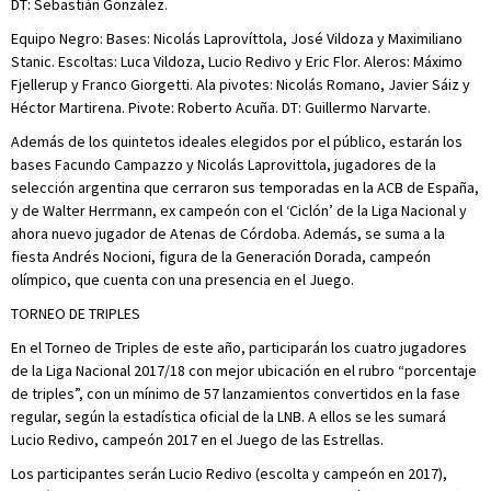
DT: Sebastián González.
Equipo Negro: Bases: Nicolás Laprovíttola, José Vildoza y Maximiliano
Stanic. Escoltas: Luca Vildoza, Lucio Redivo y Eric Flor. Aleros: Máximo
Fjellerup y Franco Giorgetti. Ala pivotes: Nicolás Romano, Javier Sáiz y
Héctor Martirena. Pivote: Roberto Acuña. DT: Guillermo Narvarte.
Además de los quintetos ideales elegidos por el público, estarán los
bases Facundo Campazzo y Nicolás Laprovittola, jugadores de la
selección argentina que cerraron sus temporadas en la ACB de España,
y de Walter Herrmann, ex campeón con el ‘Ciclón’ de la Liga Nacional y
ahora nuevo jugador de Atenas de Córdoba. Además, se suma a la
fiesta Andrés Nocioni, figura de la Generación Dorada, campeón
olímpico, que cuenta con una presencia en el Juego.
TORNEO DE TRIPLES
En el Torneo de Triples de este año, participarán los cuatro jugadores
de la Liga Nacional 2017/18 con mejor ubicación en el rubro “porcentaje
de triples”, con un mínimo de 57 lanzamientos convertidos en la fase
regular, según la estadística oficial de la LNB. A ellos se les sumará
Lucio Redivo, campeón 2017 en el Juego de las Estrellas.
Los participantes serán Lucio Redivo (escolta y campeón en 2017),