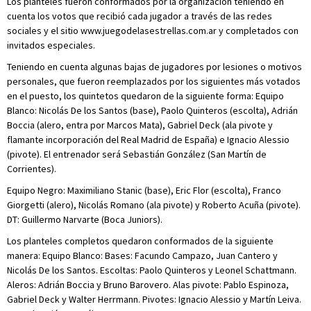
Los planteles fueron conformados por la organización teniendo en
cuenta los votos que recibió cada jugador a través de las redes
sociales y el sitio www.juegodelasestrellas.com.ar y completados con
invitados especiales.
Teniendo en cuenta algunas bajas de jugadores por lesiones o motivos
personales, que fueron reemplazados por los siguientes más votados
en el puesto, los quintetos quedaron de la siguiente forma: Equipo
Blanco: Nicolás De los Santos (base), Paolo Quinteros (escolta), Adrián
Boccia (alero, entra por Marcos Mata), Gabriel Deck (ala pivote y
flamante incorporación del Real Madrid de España) e Ignacio Alessio
(pivote). El entrenador será Sebastián González (San Martín de
Corrientes).
Equipo Negro: Maximiliano Stanic (base), Eric Flor (escolta), Franco
Giorgetti (alero), Nicolás Romano (ala pivote) y Roberto Acuña (pivote).
DT: Guillermo Narvarte (Boca Juniors).
Los planteles completos quedaron conformados de la siguiente
manera: Equipo Blanco: Bases: Facundo Campazo, Juan Cantero y
Nicolás De los Santos. Escoltas: Paolo Quinteros y Leonel Schattmann.
Aleros: Adrián Boccia y Bruno Barovero. Alas pivote: Pablo Espinoza,
Gabriel Deck y Walter Herrmann. Pivotes: Ignacio Alessio y Martín Leiva.