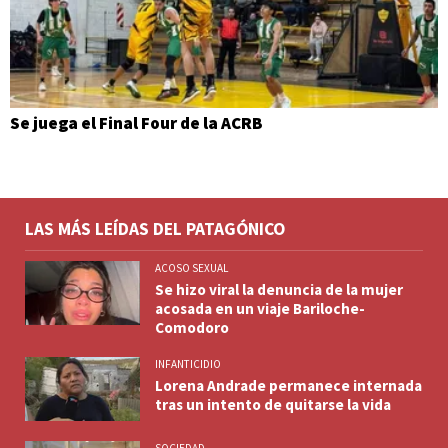
Se juega el Final Four de la ACRB
LAS MÁS LEÍDAS DEL PATAGÓNICO
ACOSO SEXUAL
Se hizo viral la denuncia de la mujer
acosada en un viaje Bariloche-
Comodoro
INFANTICIDIO
Lorena Andrade permanece internada
tras un intento de quitarse la vida