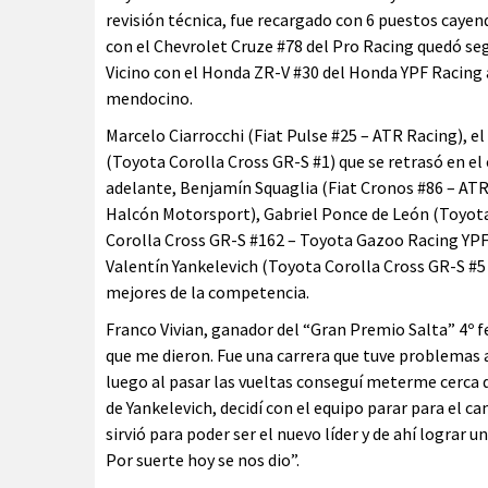
revisión técnica, fue recargado con 6 puestos cayen
con el Chevrolet Cruze #78 del Pro Racing quedó se
Vicino con el Honda ZR-V #30 del Honda YPF Racing 
mendocino.
Marcelo Ciarrocchi (Fiat Pulse #25 – ATR Racing), 
(Toyota Corolla Cross GR-S #1) que se retrasó en e
adelante, Benjamín Squaglia (Fiat Cronos #86 – ATR
Halcón Motorsport), Gabriel Ponce de León (Toyota 
Corolla Cross GR-S #162 – Toyota Gazoo Racing YPF I
Valentín Yankelevich (Toyota Corolla Cross GR-S #5
mejores de la competencia.
Franco Vivian, ganador del “Gran Premio Salta” 4º f
que me dieron. Fue una carrera que tuve problemas a
luego al pasar las vueltas conseguí meterme cerca d
de Yankelevich, decidí con el equipo parar para el 
sirvió para poder ser el nuevo líder y de ahí lograr u
Por suerte hoy se nos dio”.