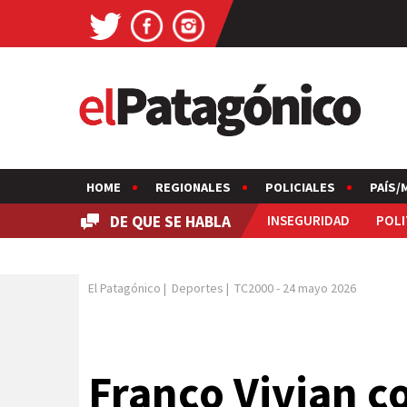
HOME
REGIONALES
POLICIALES
PAÍS/
DE QUE SE HABLA
INSEGURIDAD
POLI
El Patagónico
|
Deportes
|
TC2000
-
24 mayo 2026
Franco Vivian c