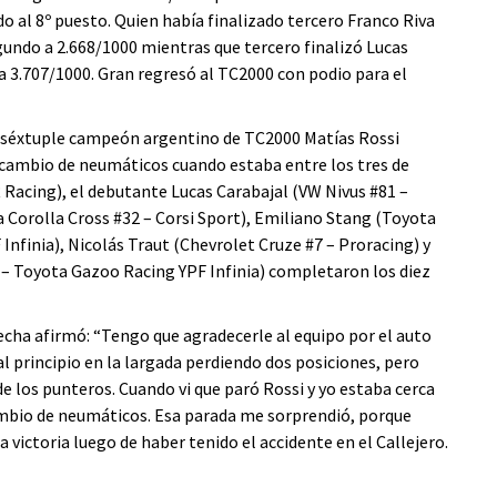
do al 8º puesto. Quien había finalizado tercero Franco Riva
gundo a 2.668/1000 mientras que tercero finalizó Lucas
a 3.707/1000. Gran regresó al TC2000 con podio para el
el séxtuple campeón argentino de TC2000 Matías Rossi
l cambio de neumáticos cuando estaba entre los tres de
 Racing), el debutante Lucas Carabajal (VW Nivus #81 –
Corolla Cross #32 – Corsi Sport), Emiliano Stang (Toyota
nfinia), Nicolás Traut (Chevrolet Cruze #7 – Proracing) y
 – Toyota Gazoo Racing YPF Infinia) completaron los diez
echa afirmó: “Tengo que agradecerle al equipo por el auto
l principio en la largada perdiendo dos posiciones, pero
e los punteros. Cuando vi que paró Rossi y yo estaba cerca
cambio de neumáticos. Esa parada me sorprendió, porque
na victoria luego de haber tenido el accidente en el Callejero.