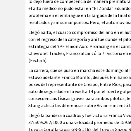
lo dejó fuera de competencia de manera prematura p
el alta medico no pudo estar en “El Zonda” Eduardo
problema en el embrague en la largada de la final d
resultados y sin sumar puntos. Pero, el automovili
Llegó Salta, el cuarto compromiso del año en el au
con el regreso de la categoría y ahí fue donde el pi
estrategia del YPF Elaion Auro Proracing en el camb
Chevrolet Tracker, Franco alcanzó la 7º victoria en e
(Fecha 5).
La carrera, que se puso en marcha este domingo al m
estuvo adelante Franco Morillo, después Emiliano St
boxes del representante de Crespo, Entre Ríos, pasó
auto de seguridad en la vuelta 14 por el fuerte gol
consecuencias físicas graves para ambos pilotos, le 
Stang achicó las diferencias sobre Vivian e intentó 
Llegó la bandera a cuadros y fue victoria Franco Vi
37m09s262/1000 a una velocidad promedio de 159.5
Toyota Corolla Cross GR-S #162 del Toyota Gazoo Rac