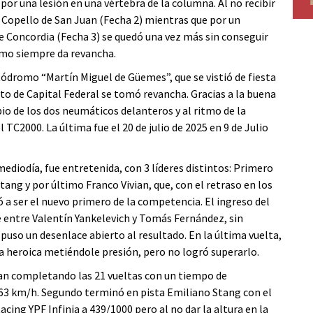
or una lesión en una vértebra de la columna. Al no recibir
 Copello de San Juan (Fecha 2) mientras que por un
e Concordia (Fecha 3) se quedó una vez más sin conseguir
smo siempre da revancha.
tódromo “Martín Miguel de Güemes”, que se vistió de fiesta
loto de Capital Federal se tomó revancha. Gracias a la buena
io de los dos neumáticos delanteros y al ritmo de la
l TC2000. La última fue el 20 de julio de 2025 en 9 de Julio
ediodía, fue entretenida, con 3 líderes distintos: Primero
ang y por último Franco Vivian, que, con el retraso en los
 a ser el nuevo primero de la competencia. El ingreso del
pe entre Valentín Yankelevich y Tomás Fernández, sin
puso un desenlace abierto al resultado. En la última vuelta,
la heroica metiéndole presión, pero no logró superarlo.
vian completando las 21 vueltas con un tiempo de
63 km/h. Segundo terminó en pista Emiliano Stang con el
ing YPF Infinia a 439/1000 pero al no dar la altura en la