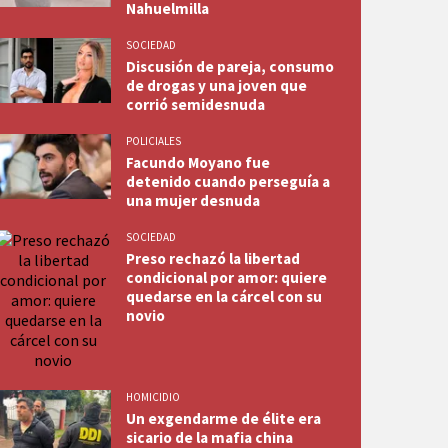
Nahuelmilla
SOCIEDAD
Discusión de pareja, consumo
de drogas y una joven que
corrió semidesnuda
POLICIALES
Facundo Moyano fue
detenido cuando perseguía a
una mujer desnuda
SOCIEDAD
Preso rechazó la libertad
condicional por amor: quiere
quedarse en la cárcel con su
novio
HOMICIDIO
Un exgendarme de élite era
sicario de la mafia china