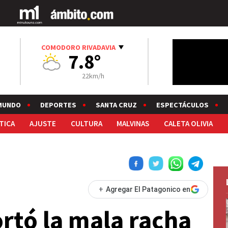
COMODORO RIVADAVIA
7.8°
22km/h
MUNDO
DEPORTES
SANTA CRUZ
ESPECTÁCULOS
TICA
AJUSTE
CULTURA
MALVINAS
CALETA OLIVIA
+
Agregar El Patagonico en
ortó la mala racha