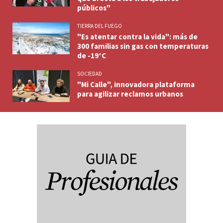
públicos"
TIERRA DEL FUEGO
"Es atentar contra la vida": más de
300 familias sin gas con temperaturas
de -19°C
SOCIEDAD
"Mi Calle", innovadora plataforma
para agilizar reclamos urbanos