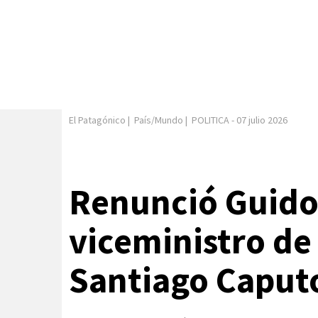
El Patagónico
|
País/Mundo
|
POLITICA
-
07 julio 2026
Renunció Guido 
viceministro de
Santiago Caput