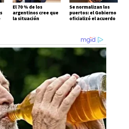
El 70 % de los
Se normalizan los
s
argentinos cree que
puertos: el Gobierno
e
la situación
oficializó el acuerdo
económica es mala
con los prácticos