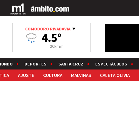
COMODORO RIVADAVIA
4.5°
20km/h
MUNDO
DEPORTES
SANTA CRUZ
ESPECTÁCULOS
TICA
AJUSTE
CULTURA
MALVINAS
CALETA OLIVIA