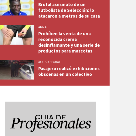
Brutal asesinato de un
futbolista de Selección: lo
atacaron a metros de su casa
ANMAT
Prohíben la venta de una
reconocida crema
desinflamante y una serie de
productos para mascotas
ACOSO SEXUAL
Pasajero realizó exhibiciones
obscenas en un colectivo