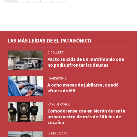
LAS MÁS LEÍDAS DE EL PATAGÓNICO
CIPOLLETTI
Pacto suicida de un matrimonio que
no podía afrontar las deudas
TRANSPORTE
A ocho meses de jubilarse, quedó
afuera de MR
NARCOTRAFICO
Comodorense cae en Morón durante
un secuestro de más de 36 kilos de
cocaína
INSEGURIDAD