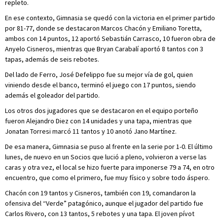
repleto.
En ese contexto, Gimnasia se quedó con la victoria en el primer partido
por 81-77, donde se destacaron Marcos Chacón y Emiliano Toretta,
ambos con 14 puntos, 12 aportó Sebastián Carrasco, 10 fueron obra de
Anyelo Cisneros, mientras que Bryan Carabalí aportó 8 tantos con 3
tapas, además de seis rebotes.
Del lado de Ferro, José Defelippo fue su mejor vía de gol, quien
viniendo desde el banco, terminó el juego con 17 puntos, siendo
además el goleador del partido.
Los otros dos jugadores que se destacaron en el equipo porteño
fueron Alejandro Diez con 14 unidades y una tapa, mientras que
Jonatan Torresi marcó 11 tantos y 10 anotó Jano Martínez.
De esa manera, Gimnasia se puso al frente en la serie por 1-0. El último
lunes, de nuevo en un Socios que lució a pleno, volvieron a verse las
caras y otra vez, el local se hizo fuerte para imponerse 79 a 74, en otro
encuentro, que como el primero, fue muy físico y sobre todo áspero.
Chacón con 19 tantos y Cisneros, también con 19, comandaron la
ofensiva del “Verde” patagónico, aunque el jugador del partido fue
Carlos Rivero, con 13 tantos, 5 rebotes y una tapa. El joven pívot