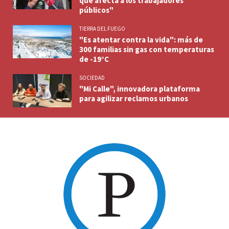
que afecta a los trabajadores
públicos"
TIERRA DEL FUEGO
"Es atentar contra la vida": más de
300 familias sin gas con temperaturas
de -19°C
SOCIEDAD
"Mi Calle", innovadora plataforma
para agilizar reclamos urbanos