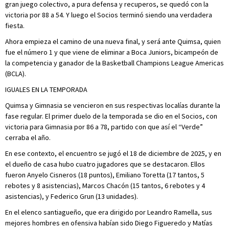
gran juego colectivo, a pura defensa y recuperos, se quedó con la
victoria por 88 a 54. Y luego el Socios terminó siendo una verdadera
fiesta.
Ahora empieza el camino de una nueva final, y será ante Quimsa, quien
fue el número 1 y que viene de eliminar a Boca Juniors, bicampeón de
la competencia y ganador de la Basketball Champions League Americas
(BCLA).
IGUALES EN LA TEMPORADA
Quimsa y Gimnasia se vencieron en sus respectivas localías durante la
fase regular. El primer duelo de la temporada se dio en el Socios, con
victoria para Gimnasia por 86 a 78, partido con que así el “Verde”
cerraba el año.
En ese contexto, el encuentro se jugó el 18 de diciembre de 2025, y en
el dueño de casa hubo cuatro jugadores que se destacaron. Ellos
fueron Anyelo Cisneros (18 puntos), Emiliano Toretta (17 tantos, 5
rebotes y 8 asistencias), Marcos Chacón (15 tantos, 6 rebotes y 4
asistencias), y Federico Grun (13 unidades).
En el elenco santiagueño, que era dirigido por Leandro Ramella, sus
mejores hombres en ofensiva habían sido Diego Figueredo y Matías