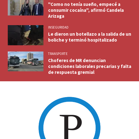
"Como no tenía sueño, empecé a
consumir cocaína", afirmó Candela
Arizaga
INSEGURIDAD
Le dieron un botellazo a la salida de un
boliche y terminó hospitalizado
TRANSPORTE
Choferes de MR denuncian
condiciones laborales precarias y falta
de respuesta gremial