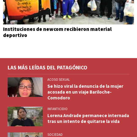
Instituciones de newcom recibieron material
deportivo
LAS MÁS LEÍDAS DEL PATAGÓNICO
ACOSO SEXUAL
Se hizo viral la denuncia de la mujer
acosada en un viaje Bariloche-
Comodoro
INFANTICIDIO
Lorena Andrade permanece internada
tras un intento de quitarse la vida
SOCIEDAD