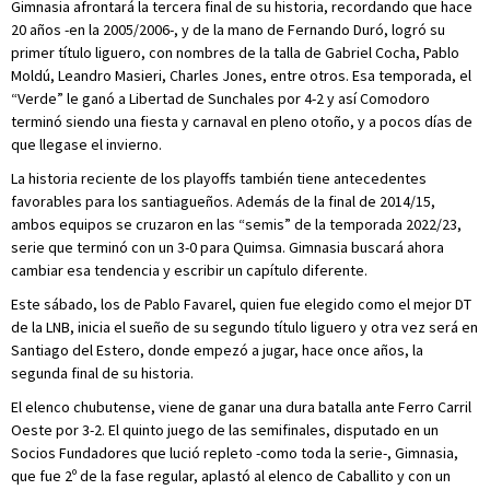
Gimnasia afrontará la tercera final de su historia, recordando que hace
20 años -en la 2005/2006-, y de la mano de Fernando Duró, logró su
primer título liguero, con nombres de la talla de Gabriel Cocha, Pablo
Moldú, Leandro Masieri, Charles Jones, entre otros. Esa temporada, el
“Verde” le ganó a Libertad de Sunchales por 4-2 y así Comodoro
terminó siendo una fiesta y carnaval en pleno otoño, y a pocos días de
que llegase el invierno.
La historia reciente de los playoffs también tiene antecedentes
favorables para los santiagueños. Además de la final de 2014/15,
ambos equipos se cruzaron en las “semis” de la temporada 2022/23,
serie que terminó con un 3-0 para Quimsa. Gimnasia buscará ahora
cambiar esa tendencia y escribir un capítulo diferente.
Este sábado, los de Pablo Favarel, quien fue elegido como el mejor DT
de la LNB, inicia el sueño de su segundo título liguero y otra vez será en
Santiago del Estero, donde empezó a jugar, hace once años, la
segunda final de su historia.
El elenco chubutense, viene de ganar una dura batalla ante Ferro Carril
Oeste por 3-2. El quinto juego de las semifinales, disputado en un
Socios Fundadores que lució repleto -como toda la serie-, Gimnasia,
que fue 2º de la fase regular, aplastó al elenco de Caballito y con un