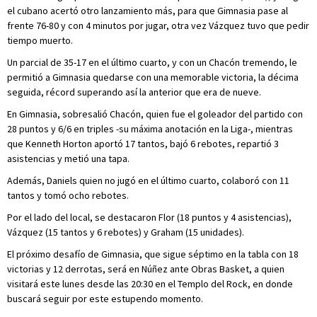
el cubano acertó otro lanzamiento más, para que Gimnasia pase al
frente 76-80 y con 4 minutos por jugar, otra vez Vázquez tuvo que pedir
tiempo muerto.
Un parcial de 35-17 en el último cuarto, y con un Chacón tremendo, le
permitió a Gimnasia quedarse con una memorable victoria, la décima
seguida, récord superando así la anterior que era de nueve.
En Gimnasia, sobresalió Chacón, quien fue el goleador del partido con
28 puntos y 6/6 en triples -su máxima anotación en la Liga-, mientras
que Kenneth Horton aportó 17 tantos, bajó 6 rebotes, repartió 3
asistencias y metió una tapa.
Además, Daniels quien no jugó en el último cuarto, colaboró con 11
tantos y tomó ocho rebotes.
Por el lado del local, se destacaron Flor (18 puntos y 4 asistencias),
Vázquez (15 tantos y 6 rebotes) y Graham (15 unidades).
El próximo desafío de Gimnasia, que sigue séptimo en la tabla con 18
victorias y 12 derrotas, será en Núñez ante Obras Basket, a quien
visitará este lunes desde las 20:30 en el Templo del Rock, en donde
buscará seguir por este estupendo momento.