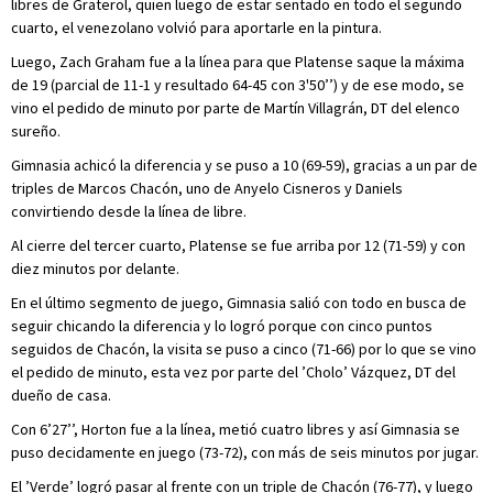
libres de Graterol, quien luego de estar sentado en todo el segundo
cuarto, el venezolano volvió para aportarle en la pintura.
Luego, Zach Graham fue a la línea para que Platense saque la máxima
de 19 (parcial de 11-1 y resultado 64-45 con 3'50’’) y de ese modo, se
vino el pedido de minuto por parte de Martín Villagrán, DT del elenco
sureño.
Gimnasia achicó la diferencia y se puso a 10 (69-59), gracias a un par de
triples de Marcos Chacón, uno de Anyelo Cisneros y Daniels
convirtiendo desde la línea de libre.
Al cierre del tercer cuarto, Platense se fue arriba por 12 (71-59) y con
diez minutos por delante.
En el último segmento de juego, Gimnasia salió con todo en busca de
seguir chicando la diferencia y lo logró porque con cinco puntos
seguidos de Chacón, la visita se puso a cinco (71-66) por lo que se vino
el pedido de minuto, esta vez por parte del ’Cholo’ Vázquez, DT del
dueño de casa.
Con 6’27’’, Horton fue a la línea, metió cuatro libres y así Gimnasia se
puso decidamente en juego (73-72), con más de seis minutos por jugar.
El ’Verde’ logró pasar al frente con un triple de Chacón (76-77), y luego