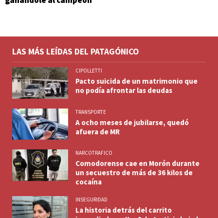
ganándole al campeón
LAS MÁS LEÍDAS DEL PATAGÓNICO
CIPOLLETTI
Pacto suicida de un matrimonio que
no podía afrontar las deudas
TRANSPORTE
A ocho meses de jubilarse, quedó
afuera de MR
NARCOTRAFICO
Comodorense cae en Morón durante
un secuestro de más de 36 kilos de
cocaína
INSEGURIDAD
La historia detrás del carrito