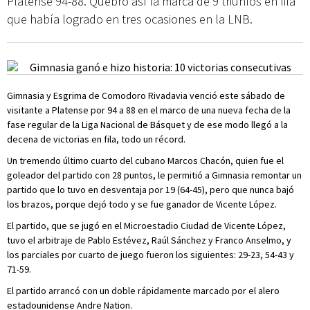
Platense 94-88. Quebró así la marca de 9 triunfos en fila
que había logrado en tres ocasiones en la LNB.
Gimnasia y Esgrima de Comodoro Rivadavia venció este sábado de
visitante a Platense por 94 a 88 en el marco de una nueva fecha de la
fase regular de la Liga Nacional de Básquet y de ese modo llegó a la
decena de victorias en fila, todo un récord.
Un tremendo último cuarto del cubano Marcos Chacón, quien fue el
goleador del partido con 28 puntos, le permitió a Gimnasia remontar un
partido que lo tuvo en desventaja por 19 (64-45), pero que nunca bajó
los brazos, porque dejó todo y se fue ganador de Vicente López.
El partido, que se jugó en el Microestadio Ciudad de Vicente López,
tuvo el arbitraje de Pablo Estévez, Raúl Sánchez y Franco Anselmo, y
los parciales por cuarto de juego fueron los siguientes: 29-23, 54-43 y
71-59.
El partido arrancó con un doble rápidamente marcado por el alero
estadounidense Andre Nation.