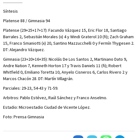
.....................
Síntesis
Platense 88 / Gimnasia 94
Platense (29+25+17+17): Facundo Vázquez 15, Eric Flor 18, Santiago
Barrales 2, Sebastián Morales (x) 4 y Windi Graterol 10 (fi); Zach Graham
15, Franco Smaniotti (x) 20, Santino Mazzucchelli 0 y Fermín Thygesen 2.
DT: Alejandro Vázquez.
Gimnasia (23+20+16+35): Nicolás De Los Santos 2, Martiniano Dato 9,
Andre Nation 7, Kenneth Horton 17 y Travis Daniels 11 (fi); Robert
Whitfield 0, Emiliano Toretta 10, Anyelo Cisneros 6, Carlos Rivero 2 y
Marcos Chacón 28. DT: Martín Villagrán.
Parciales: 29-23, 54-43 y 71-59.
Arbitros: Pablo Estévez, Raúl Sánchez y Franco Anselmo.
Estadio: Microestadio Ciudad de Vicente López.
Foto: Prensa Gimnasia