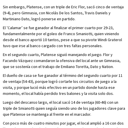
Sin embargo, Platense, con un triple de Eric Flor, sacó cinco de ventaja
(9-4), pero Gimnasia, con Nicolás De los Santos, Travis Daniels y
Martiniano Dato, logró ponerse en partido.
El ’Calamar’ se fue ganador al finalizar el primer cuarto por 29-23,
fundamentalmente por el goleo de Franco Smaniotti, quien viniendo
desde el banco aportó 10 tantos, pese a que su pivote Windi Graterol
tuvo que irse al banco cargado con tres faltas personales.
En el segundo cuarto, Platense siguió manejando el juego. Flor y
Facundo Vázquez comandaron la ofensiva del local ante un Gimnasia,
que se sostenía con el trabajo de Emiliano Toretta, Dato y Nation.
El dueño de casa se fue ganador al término del segundo cuarto por 11
de ventaja (54-43), porque logró cortarle los circuitos de juego a la
visita, y porque lució más efectivo en un partido donde hasta ese
momento, el local había perdido tres balones y la visita solo dos.
Luego del descanso largo, el local sacó 14 de ventaja (60-46) con un
triple de Smianotti quien seguía siendo uno de los jugadores clave para
que Platense se mantenga al frente en el marcador.
Con poco más de cuatro minutos por jugar, el local amplió a 16 con dos