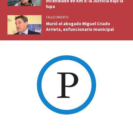
incendiado en Km 8: la Justicia bajo la
lupa
FALLECIMIENTO
Murió el abogado Miguel Criado
Arrieta, exfuncionario municipal