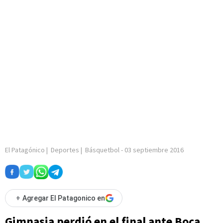
El Patagónico
|
Deportes
|
Básquetbol
-
03 septiembre 2016
+
Agregar El Patagonico en
Gimnasia perdió en el final ante Boca