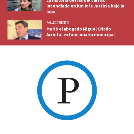
La historia detrás del carrito
incendiado en Km 8: la Justicia bajo la
lupa
FALLECIMIENTO
Murió el abogado Miguel Criado
Arrieta, exfuncionario municipal