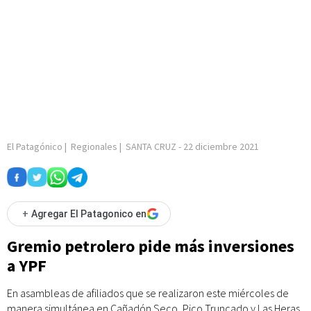
El Patagónico
|
Regionales
|
SANTA CRUZ
-
22 diciembre 2021
+
Agregar El Patagonico en
Gremio petrolero pide más inversiones
a YPF
En asambleas de afiliados que se realizaron este miércoles de
manera simultánea en Cañadón Seco, Pico Truncado y Las Heras,