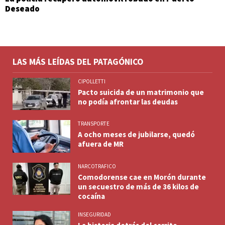
Deseado
LAS MÁS LEÍDAS DEL PATAGÓNICO
CIPOLLETTI
Pacto suicida de un matrimonio que
no podía afrontar las deudas
TRANSPORTE
A ocho meses de jubilarse, quedó
afuera de MR
NARCOTRAFICO
Comodorense cae en Morón durante
un secuestro de más de 36 kilos de
cocaína
INSEGURIDAD