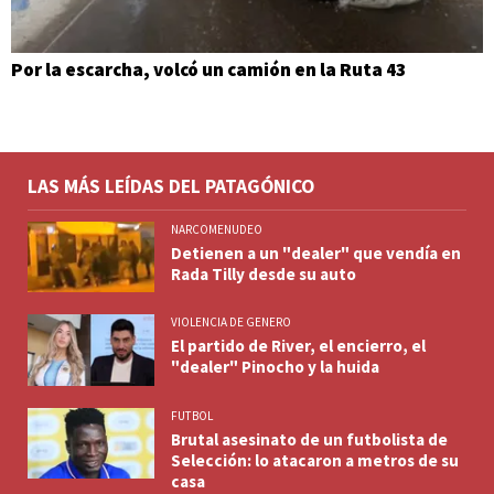
Por la escarcha, volcó un camión en la Ruta 43
LAS MÁS LEÍDAS DEL PATAGÓNICO
NARCOMENUDEO
Detienen a un "dealer" que vendía en
Rada Tilly desde su auto
VIOLENCIA DE GENERO
El partido de River, el encierro, el
"dealer" Pinocho y la huida
FUTBOL
Brutal asesinato de un futbolista de
Selección: lo atacaron a metros de su
casa