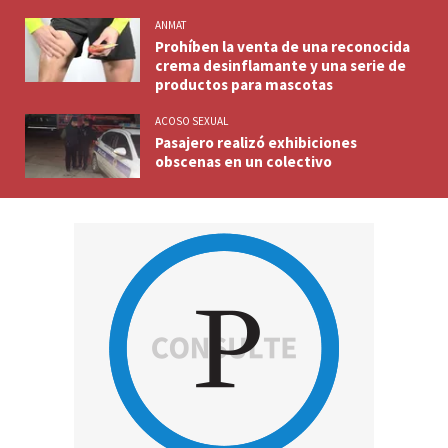
ANMAT
Prohíben la venta de una reconocida
crema desinflamante y una serie de
productos para mascotas
ACOSO SEXUAL
Pasajero realizó exhibiciones
obscenas en un colectivo