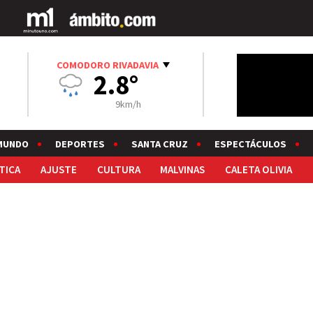
COMODORO RIVADAVIA
2.8°
9km/h
MUNDO
DEPORTES
SANTA CRUZ
ESPECTÁCULOS
TICA
AJUSTE
CULTURA
MALVINAS
CALETA OLIVIA