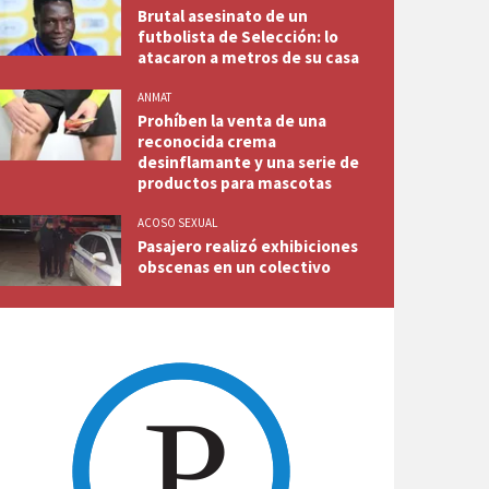
Brutal asesinato de un
futbolista de Selección: lo
atacaron a metros de su casa
ANMAT
Prohíben la venta de una
reconocida crema
desinflamante y una serie de
productos para mascotas
ACOSO SEXUAL
Pasajero realizó exhibiciones
obscenas en un colectivo