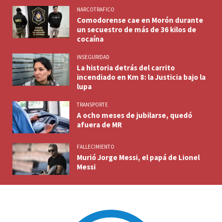
NARCOTRAFICO
Comodorense cae en Morón durante
un secuestro de más de 36 kilos de
cocaína
INSEGURIDAD
La historia detrás del carrito
incendiado en Km 8: la Justicia bajo la
lupa
TRANSPORTE
A ocho meses de jubilarse, quedó
afuera de MR
FALLECIMIENTO
Murió Jorge Messi, el papá de Lionel
Messi