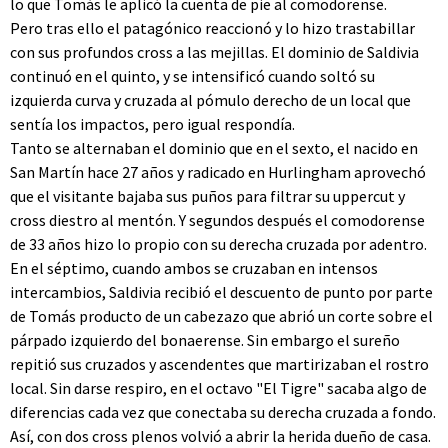
lo que Tomás le aplicó la cuenta de pie al comodorense.
Pero tras ello el patagónico reaccionó y lo hizo trastabillar
con sus profundos cross a las mejillas. El dominio de Saldivia
continuó en el quinto, y se intensificó cuando soltó su
izquierda curva y cruzada al pómulo derecho de un local que
sentía los impactos, pero igual respondía.
Tanto se alternaban el dominio que en el sexto, el nacido en
San Martín hace 27 años y radicado en Hurlingham aprovechó
que el visitante bajaba sus puños para filtrar su uppercut y
cross diestro al mentón. Y segundos después el comodorense
de 33 años hizo lo propio con su derecha cruzada por adentro.
En el séptimo, cuando ambos se cruzaban en intensos
intercambios, Saldivia recibió el descuento de punto por parte
de Tomás producto de un cabezazo que abrió un corte sobre el
párpado izquierdo del bonaerense. Sin embargo el sureño
repitió sus cruzados y ascendentes que martirizaban el rostro
local. Sin darse respiro, en el octavo "El Tigre" sacaba algo de
diferencias cada vez que conectaba su derecha cruzada a fondo.
Así, con dos cross plenos volvió a abrir la herida dueño de casa.