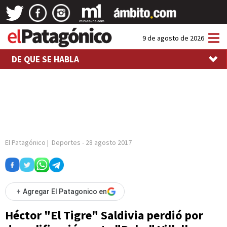
Tog
9 de agosto de 2026
nav
DE QUE SE HABLA
El Patagónico
|
Deportes
-
28 agosto 2017
+
Agregar El Patagonico en
Héctor "El Tigre" Saldivia perdió por