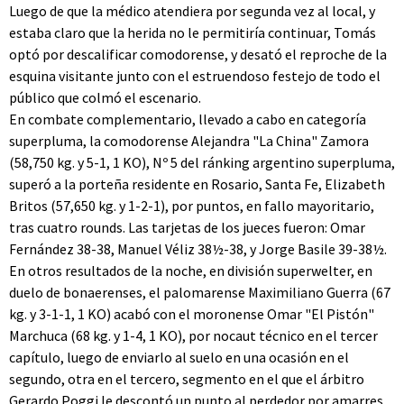
Luego de que la médico atendiera por segunda vez al local, y
estaba claro que la herida no le permitiría continuar, Tomás
optó por descalificar comodorense, y desató el reproche de la
esquina visitante junto con el estruendoso festejo de todo el
público que colmó el escenario.
En combate complementario, llevado a cabo en categoría
superpluma, la comodorense Alejandra "La China" Zamora
(58,750 kg. y 5-1, 1 KO), Nº 5 del ránking argentino superpluma,
superó a la porteña residente en Rosario, Santa Fe, Elizabeth
Britos (57,650 kg. y 1-2-1), por puntos, en fallo mayoritario,
tras cuatro rounds. Las tarjetas de los jueces fueron: Omar
Fernández 38-38, Manuel Véliz 38½-38, y Jorge Basile 39-38½.
En otros resultados de la noche, en división superwelter, en
duelo de bonaerenses, el palomarense Maximiliano Guerra (67
kg. y 3-1-1, 1 KO) acabó con el moronense Omar "El Pistón"
Marchuca (68 kg. y 1-4, 1 KO), por nocaut técnico en el tercer
capítulo, luego de enviarlo al suelo en una ocasión en el
segundo, otra en el tercero, segmento en el que el árbitro
Gerardo Poggi le descontó un punto al perdedor por amarres