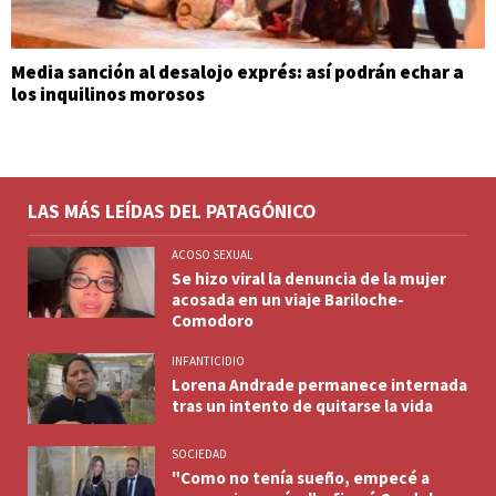
Media sanción al desalojo exprés: así podrán echar a
los inquilinos morosos
LAS MÁS LEÍDAS DEL PATAGÓNICO
ACOSO SEXUAL
Se hizo viral la denuncia de la mujer
acosada en un viaje Bariloche-
Comodoro
INFANTICIDIO
Lorena Andrade permanece internada
tras un intento de quitarse la vida
SOCIEDAD
"Como no tenía sueño, empecé a