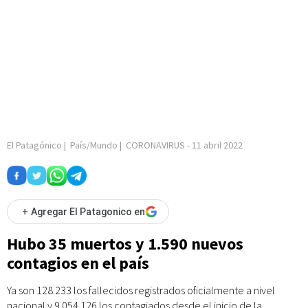
El Patagónico
|
País/Mundo
|
CORONAVIRUS
-
11 abril 2022
+
Agregar El Patagonico en
Hubo 35 muertos y 1.590 nuevos
contagios en el país
Ya son 128.233 los fallecidos registrados oficialmente a nivel
nacional y 9.054.126 los contagiados desde el inicio de la