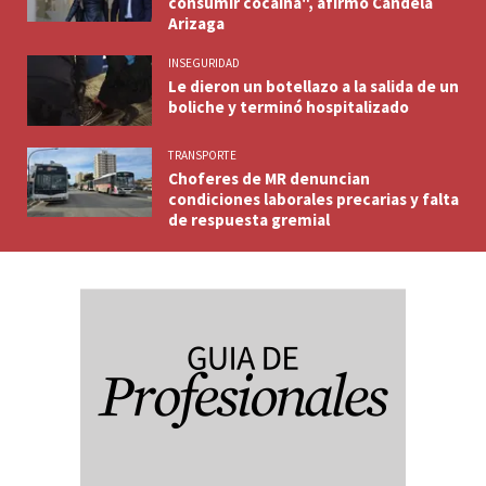
consumir cocaína", afirmó Candela
Arizaga
INSEGURIDAD
Le dieron un botellazo a la salida de un
boliche y terminó hospitalizado
TRANSPORTE
Choferes de MR denuncian
condiciones laborales precarias y falta
de respuesta gremial