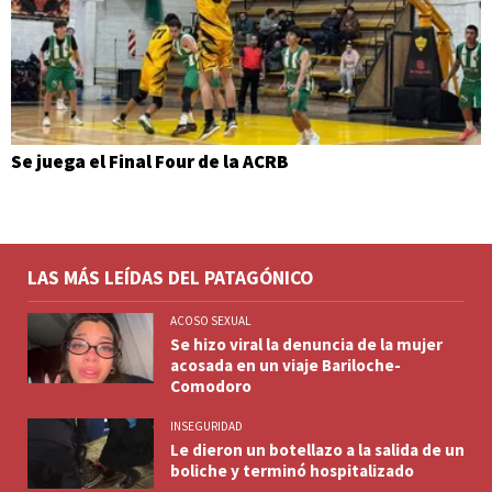
Se juega el Final Four de la ACRB
LAS MÁS LEÍDAS DEL PATAGÓNICO
ACOSO SEXUAL
Se hizo viral la denuncia de la mujer
acosada en un viaje Bariloche-
Comodoro
INSEGURIDAD
Le dieron un botellazo a la salida de un
boliche y terminó hospitalizado