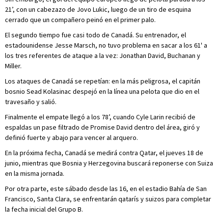
21’, con un cabezazo de Jovo Lukic, luego de un tiro de esquina
cerrado que un compañero peinó en el primer palo.
El segundo tiempo fue casi todo de Canadá. Su entrenador, el
estadounidense Jesse Marsch, no tuvo problema en sacar a los 61' a
los tres referentes de ataque a la vez: Jonathan David, Buchanan y
Miller.
Los ataques de Canadá se repetían: en la más peligrosa, el capitán
bosnio Sead Kolasinac despejó en la línea una pelota que dio en el
travesaño y salió.
Finalmente el empate llegó a los 78’, cuando Cyle Larin recibió de
espaldas un pase filtrado de Promise David dentro del área, giró y
definió fuerte y abajo para vencer al arquero.
En la próxima fecha, Canadá se medirá contra Qatar, el jueves 18 de
junio, mientras que Bosnia y Herzegovina buscará reponerse con Suiza
en la misma jornada.
Por otra parte, este sábado desde las 16, en el estadio Bahía de San
Francisco, Santa Clara, se enfrentarán qatarís y suizos para completar
la fecha inicial del Grupo B.