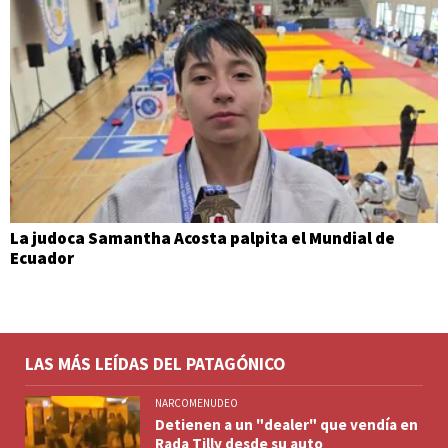
La judoca Samantha Acosta palpita el Mundial de
Ecuador
LAS MÁS LEÍDAS DEL PATAGÓNICO
NARCOMENUDEO
Detienen a un "dealer" que vendía en
Rada Tilly desde su auto