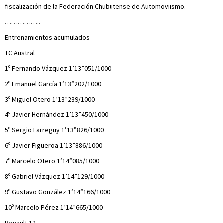
fiscalización de la Federación Chubutense de Automoviismo.
……………..
Entrenamientos acumulados
TC Austral
1º Fernando Vázquez 1’13”051/1000
2º Emanuel García 1’13”202/1000
3º Miguel Otero 1’13”239/1000
4º Javier Hernández 1’13”450/1000
5º Sergio Larreguy 1’13”826/1000
6º Javier Figueroa 1’13”886/1000
7º Marcelo Otero 1’14”085/1000
8º Gabriel Vázquez 1’14”129/1000
9º Gustavo González 1’14”166/1000
10º Marcelo Pérez 1’14”665/1000
Renault 12