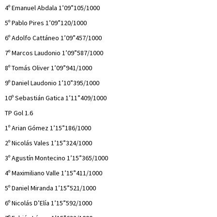
4º Emanuel Abdala 1’09”105/1000
5º Pablo Pires 1’09”120/1000
6º Adolfo Cattáneo 1’09”457/1000
7º Marcos Laudonio 1’09”587/1000
8º Tomás Oliver 1’09”941/1000
9º Daniel Laudonio 1’10”395/1000
10º Sebastián Gatica 1’11”409/1000
TP Gol 1.6
1º Arian Gómez 1’15”186/1000
2º Nicolás Vales 1’15”324/1000
3º Agustín Montecino 1’15”365/1000
4º Maximiliano Valle 1’15”411/1000
5º Daniel Miranda 1’15”521/1000
6º Nicolás D’Elía 1’15”592/1000