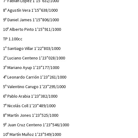
7º Fabián López 1’15”632/1000
8º Agustín Vera 1’15”638/1000
9º Daniel James 1’15”806/1000
10º Alberto Pinto 1’15”911/1000
TP 1.100cc
1º Santiago Villar 1’22”803/1000
2º Luciano Centeno 1’23”028/1000
3º Mariano Ayup 1’23”177/1000
4º Leonardo Carrión 1’23”261/1000
5º Valentino Carugo 1’23”295/1000
6º Pablo Arabia 1’23”382/1000
7º Nicolás Coll 1’23”489/1000
8º Martín Jones 1’23”525/1000
9º Juan Cruz Centeno 1’23”546/1000
10º Martín Muñoz 1’23”549/1000