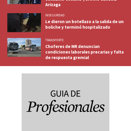
Arizaga
INSEGURIDAD
Le dieron un botellazo a la salida de un
boliche y terminó hospitalizado
TRANSPORTE
Choferes de MR denuncian
condiciones laborales precarias y falta
de respuesta gremial