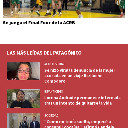
Se juega el Final Four de la ACRB
LAS MÁS LEÍDAS DEL PATAGÓNICO
ACOSO SEXUAL
Se hizo viral la denuncia de la mujer
acosada en un viaje Bariloche-
Comodoro
INFANTICIDIO
Lorena Andrade permanece internada
tras un intento de quitarse la vida
SOCIEDAD
"Como no tenía sueño, empecé a
consumir cocaína", afirmó Candela