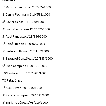
1º Marcos Panquilto 1’19”405/1000
2º Danilo Pachmann 1’19”582/1000
3º Javier Casas 1’19”670/1000
4º Juan Kristiansen 1’19”762/1000
5º Abel Panquilto 1’19”896/1000
6º René Ludden 1’19”929/1000
7º Federico Baima 1’20”117/1000
8º Ezequiel González 1’20”135/1000
9º Juan Campano 1’20”179/1000
10º Lautaro Soto 1’20”365/1000
TC Patagónico
1º Axel Oliver 1’08”385/1000
2º Nazareno López 1’08”423/1000
3º Emiliano López 1’09”015/1000