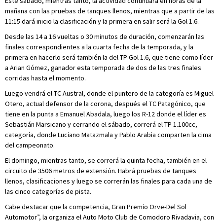
Este sábado, mientras tanto, la actividad continuará en horas de la
mañana con las pruebas de tanques llenos, mientras que a partir de las
11:15 dará inicio la clasificación y la primera en salir será la Gol 1.6.
Desde las 14 a 16 vueltas o 30 minutos de duración, comenzarán las
finales correspondientes a la cuarta fecha de la temporada, y la
primera en hacerlo será también la del TP Gol 1.6, que tiene como líder
a Arian Gómez, ganador esta temporada de dos de las tres finales
corridas hasta el momento.
Luego vendrá el TC Austral, donde el puntero de la categoría es Miguel
Otero, actual defensor de la corona, después el TC Patagónico, que
tiene en la punta a Emanuel Abadala, luego los R-12 donde el líder es
Sebastián Marsicano y cerrando el sábado, correrá el TP 1.100cc,
categoría, donde Luciano Matazmala y Pablo Arabia comparten la cima
del campeonato.
El domingo, mientras tanto, se correrá la quinta fecha, también en el
circuito de 3506 metros de extensión. Habrá pruebas de tanques
llenos, clasificaciones y luego se correrán las finales para cada una de
las cinco categorías de pista.
Cabe destacar que la competencia, Gran Premio Orve-Del Sol
Automotor”, la organiza el Auto Moto Club de Comodoro Rivadavia, con