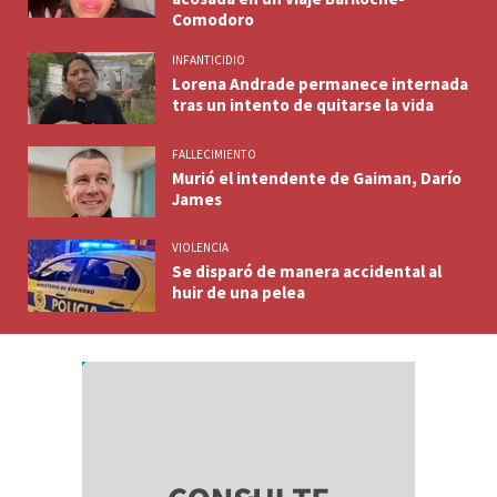
Comodoro
INFANTICIDIO
Lorena Andrade permanece internada
tras un intento de quitarse la vida
FALLECIMIENTO
Murió el intendente de Gaiman, Darío
James
VIOLENCIA
Se disparó de manera accidental al
huir de una pelea