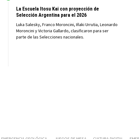
La Escuela Itosu Kai con proyección de
Selección Argentina para el 2026
Luka Salesky, Franco Moroncini, Iñaki Urrutia, Leonardo
Moroncini y Victoria Gallardo, clasificaron para ser
parte de las Selecciones nacionales.
EMERGENCIA GEOLÓGICA
JUEGOS DE MESA
CULTURA DIGITAL
EMER