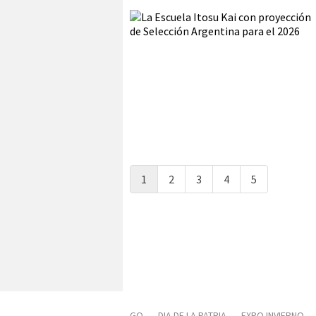
1
2
3
4
5
GO
DIA DE LA PATRIA
EXPO INVIERNO