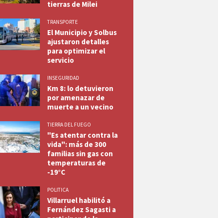
tierras de Milei
TRANSPORTE
El Municipio y Solbus
ajustaron detalles
para optimizar el
servicio
INSEGURIDAD
Km 8: lo detuvieron
por amenazar de
muerte a un vecino
TIERRA DEL FUEGO
"Es atentar contra la
vida": más de 300
familias sin gas con
temperaturas de
-19°C
POLITICA
Villarruel habilitó a
Fernández Sagasti a