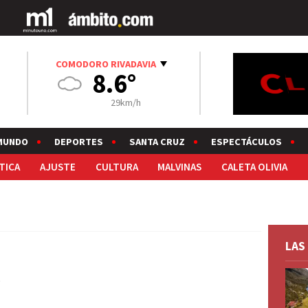
COMODORO RIVADAVIA
8.6°
29km/h
MUNDO
DEPORTES
SANTA CRUZ
ESPECTÁCULOS
TICA
AJUSTE
CULTURA
MALVINAS
CALETA OLIVIA
LAS