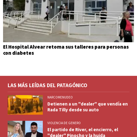
El Hospital Alvear retoma sus talleres para personas
con diabetes
LAS MÁS LEÍDAS DEL PATAGÓNICO
NARCOMENUDEO
Detienen a un "dealer" que vendía en
Rada Tilly desde su auto
VIOLENCIA DE GENERO
El partido de River, el encierro, el
"dealer" Pinocho y la huida