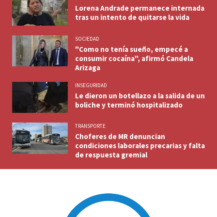
Lorena Andrade permanece internada
tras un intento de quitarse la vida
SOCIEDAD
"Como no tenía sueño, empecé a
consumir cocaína", afirmó Candela
Arizaga
INSEGURIDAD
Le dieron un botellazo a la salida de un
boliche y terminó hospitalizado
TRANSPORTE
Choferes de MR denuncian
condiciones laborales precarias y falta
de respuesta gremial