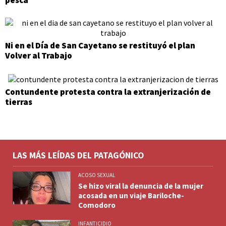
pesca
Ni en el Día de San Cayetano se restituyó el plan
Volver al Trabajo
Contundente protesta contra la extranjerización de
tierras
LAS MÁS LEÍDAS DEL PATAGÓNICO
ACOSO SEXUAL
Se hizo viral la denuncia de la mujer
acosada en un viaje Bariloche-
Comodoro
INFANTICIDIO