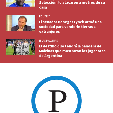
Selección: lo atacaron a metros de su
casa
POLITICA
El senador Benegas Lynch armó una
sociedad para venderle tierras a
extranjeros
ISLAS MALVINAS
El destino que tendrá la bandera de
Malvinas que mostraron los jugadores
de Argentina