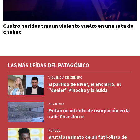
Cuatro heridos tras un violento vuelco en una ruta de
Chubut
LAS MÁS LEÍDAS DEL PATAGÓNICO
VIOLENCIA DE GENERO
El partido de River, el encierro, el
"dealer" Pinocho y la huida
SOCIEDAD
Evitan un intento de usurpación en la
calle Chacabuco
FUTBOL
Brutal asesinato de un futbolista de