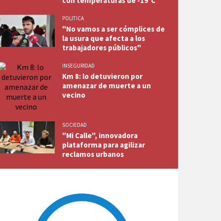
con temperaturas de -19°C
POLITICA
"No vamos a ser cómplices de
la usura que afecta a los
trabajadores públicos"
INSEGURIDAD
Km 8: lo detuvieron por
amenazar de muerte a un
vecino
SOCIEDAD
"Mi Calle", innovadora
plataforma para agilizar
reclamos urbanos