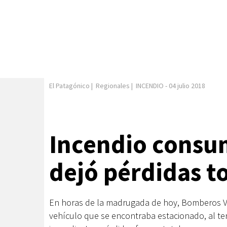
El Patagónico
|
Regionales
|
INCENDIO
-
04 julio 2018
Incendio consu
dejó pérdidas t
En horas de la madrugada de hoy, Bomberos Vo
vehículo que se encontraba estacionado, al tene