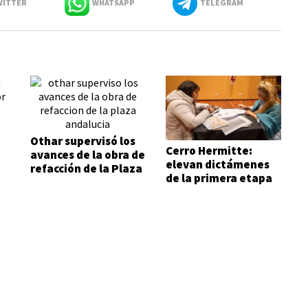
ITTER
WHATSAPP
TELEGRAM
Othar supervisó los
Cerro Hermitte:
avances de la obra de
elevan dictámenes
refacción de la Plaza
de la primera etapa
Andalucía
de evaluación
habitacional