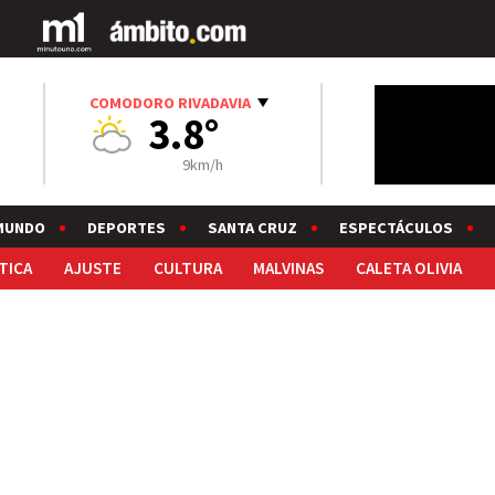
COMODORO RIVADAVIA
3.8°
9km/h
MUNDO
DEPORTES
SANTA CRUZ
ESPECTÁCULOS
TICA
AJUSTE
CULTURA
MALVINAS
CALETA OLIVIA