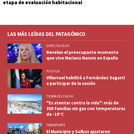
etapa de evaluación habitacional
LAS MÁS LEÍDAS DEL PATAGÓNICO
ESPECTACULOS
Revelan el preocupante momento
que vive Mariana Nannis en España
POLITICA
Villarruel habilitó a Fernández Sagasti
a participar de la sesión
TIERRA DEL FUEGO
"Es atentar contra la vida": más de
300 familias sin gas con temperaturas
de -19°C
TRANSPORTE
El Municipio y Solbus ajustaron