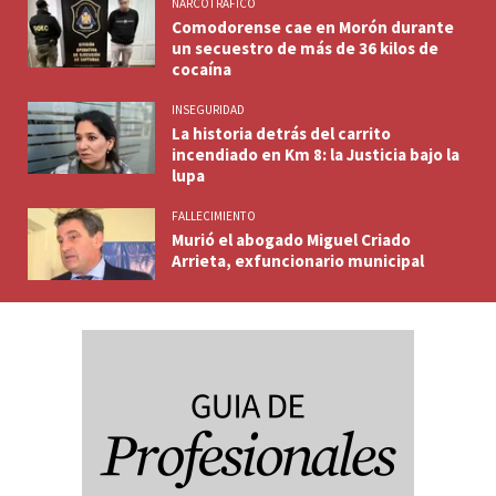
NARCOTRAFICO
Comodorense cae en Morón durante
un secuestro de más de 36 kilos de
cocaína
INSEGURIDAD
La historia detrás del carrito
incendiado en Km 8: la Justicia bajo la
lupa
FALLECIMIENTO
Murió el abogado Miguel Criado
Arrieta, exfuncionario municipal