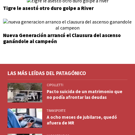
Tigre le asestó otro duro golpe a River
Nueva Generación arrancó el Clausura del ascenso
ganándole al campeón
LAS MÁS LEÍDAS DEL PATAGÓNICO
CIPOLLETTI
Pacto suicida de un matrimonio que
no podía afrontar las deudas
TRANSPORTE
A ocho meses de jubilarse, quedó
afuera de MR