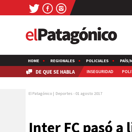
HOME
REGIONALES
POLICIALES
PAÍS/
DE QUE SE HABLA
INSEGURIDAD
POLI
El Patagónico
|
Deportes
-
01 agosto 2017
Inter FC pasó a 