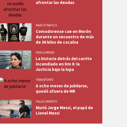
afrontar las deudas
NARCOTRAFICO
Comodorense cae en Morón
durante un secuestro de más
de 36 kilos de cocaína
INSEGURIDAD
La historia detrás del carrito
incendiado en Km 8: la
Justicia bajo la lupa
TRANSPORTE
A ocho meses de jubilarse,
quedó afuera de MR
FALLECIMIENTO
Murió Jorge Messi, el papá de
Lionel Messi