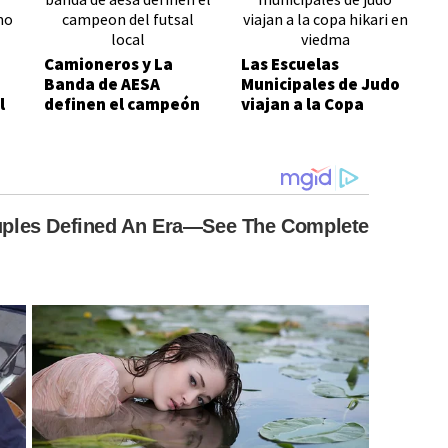
Camioneros y La
Las Escuelas
Banda de AESA
Municipales de Judo
l
definen el campeón
viajan a la Copa
re
del futsal local
Hikari en Viedma