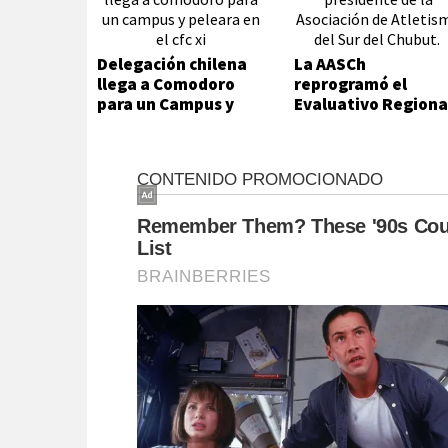
Delegación chilena
La AASCh
llega a Comodoro
reprogramó el
para un Campus y
Evaluativo Regiona
peleará en el CFC XI
y trabaja en el cier
de la temporada