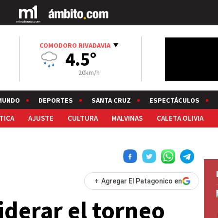
COMODORO RIVADAVIA
4.5°
20km/h
MUNDO
DEPORTES
SANTA CRUZ
ESPECTÁCULOS
TICA
AJUSTE
CULTURA
MALVINAS
CALETA OLIVIA
+
Agregar El Patagonico en
liderar el torneo