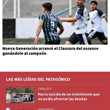
Nueva Generación arrancó el Clausura del ascenso
ganándole al campeón
LAS MÁS LEÍDAS DEL PATAGÓNICO
CIPOLLETTI
Pacto suicida de un matrimonio que
no podía afrontar las deudas
INSEGURIDAD