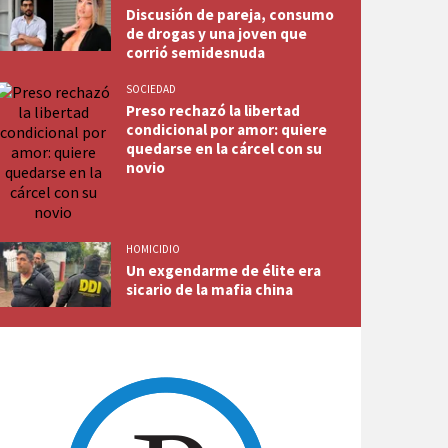
Discusión de pareja, consumo
de drogas y una joven que
corrió semidesnuda
SOCIEDAD
Preso rechazó la libertad
condicional por amor: quiere
quedarse en la cárcel con su
novio
HOMICIDIO
Un exgendarme de élite era
sicario de la mafia china