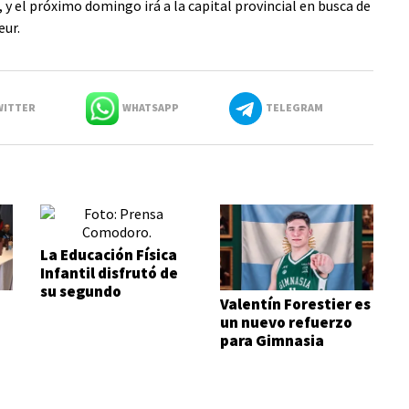
 y el próximo domingo irá a la capital provincial en busca de
eur.
ITTER
WHATSAPP
TELEGRAM
La Educación Física
Infantil disfrutó de
su segundo
Valentín Forestier es
encuentro
un nuevo refuerzo
para Gimnasia