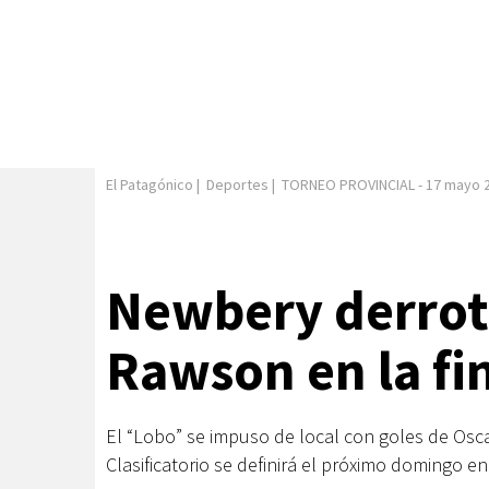
El Patagónico
|
Deportes
|
TORNEO PROVINCIAL
-
17 mayo 
Newbery derrotó
Rawson en la fin
El “Lobo” se impuso de local con goles de Osc
Clasificatorio se definirá el próximo domingo en 