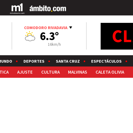
COMODORO RIVADAVIA
6.3°
16km/h
MUNDO
DEPORTES
SANTA CRUZ
ESPECTÁCULOS
TICA
AJUSTE
CULTURA
MALVINAS
CALETA OLIVIA