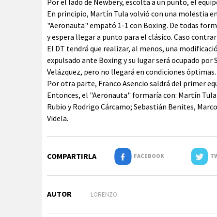
Por el lado de Newbery, escolta a un punto, el equi
En principio, Martín Tula volvió con una molestia e
"Aeronauta" empató 1-1 con Boxing. De todas formas,
y espera llegar a punto para el clásico. Caso contra
El DT tendrá que realizar, al menos, una modificaci
expulsado ante Boxing y su lugar será ocupado por 
Velázquez, pero no llegará en condiciones óptimas.
Por otra parte, Franco Asencio saldrá del primer e
Entonces, el "Aeronauta" formaría con: Martín Tula
Rubio y Rodrigo Cárcamo; Sebastián Benites, Marcos
Videla.
COMPARTIRLA
FACEBOOK
TW
AUTOR
LORENZO