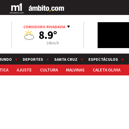
COMODORO RIVADAVIA
8.9°
16km/h
MUNDO
DEPORTES
SANTA CRUZ
ESPECTÁCULOS
TICA
AJUSTE
CULTURA
MALVINAS
CALETA OLIVIA