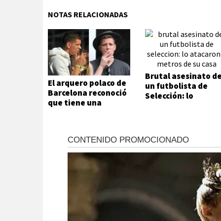
NOTAS RELACIONADAS
Brutal asesinato d
El arquero polaco de
un futbolista de
Barcelona reconoció
Selección: lo
que tiene una
atacaron a metros
adicción que no
de su casa
puede ni quiere
controlar