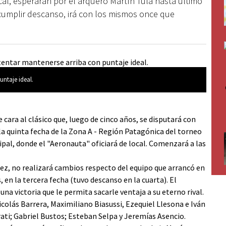
ocal, esperarán por el arquero Martín Tula hasta último
cumplir descanso, irá con los mismos once que
untaje ideal.
Newb
cara al clásico que, luego de cinco años, se disputará con
la quinta fecha de la Zona A - Región Patagónica del torneo
pal, donde el "Aeronauta" oficiará de local. Comenzará a las
uez, no realizará cambios respecto del equipo que arrancó en
 en la tercera fecha (tuvo descanso en la cuarta). El
una victoria que le permita sacarle ventaja a su eterno rival.
olás Barrera, Maximiliano Biasussi, Ezequiel Llesona e Iván
rati; Gabriel Bustos; Esteban Selpa y Jeremías Asencio.