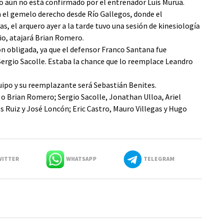
po aún no está confirmado por el entrenador Luis Murúa.
n el gemelo derecho desde Río Gallegos, donde el
 el arquero ayer a la tarde tuvo una sesión de kinesiología
rio, atajará Brian Romero.
ón obligada, ya que el defensor Franco Santana fue
Sergio Sacolle. Estaba la chance que lo reemplace Leandro
quipo y su reemplazante será Sebastián Benites.
 o Brian Romero; Sergio Sacolle, Jonathan Ulloa, Ariel
 Ruiz y José Loncón; Eric Castro, Mauro Villegas y Hugo
ITTER
WHATSAPP
TELEGRAM