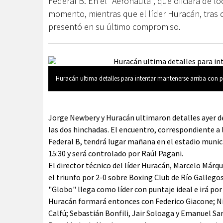
Federal B. En el "Aeronauta", que oficiará de l
momento, mientras que el líder Huracán, tras 
presentó en su último compromiso.
Huracán ultima detalles para intentar mantenerse arriba con p
Jorge Newbery y Huracán ultimaron detalles ayer de 
las dos hinchadas. El encuentro, correspondiente a 
Federal B, tendrá lugar mañana en el estadio munici
15:30 y será controlado por Raúl Pagani.
El director técnico del líder Huracán, Marcelo Márq
el triunfo por 2-0 sobre Boxing Club de Río Gallegos,
"Globo" llega como líder con puntaje ideal e irá por 
Huracán formará entonces con Federico Giacone; Nic
Calfú; Sebastián Bonfili, Jair Soloaga y Emanuel Sa