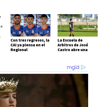
e
Con tres regresos, la
La Escuela de
CAI ya piensa en el
Arbitros de José
Regional
Castro abre una
nueva sede en zona
sur