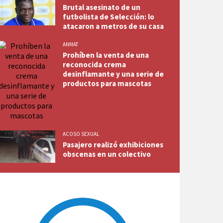
Brutal asesinato de un
futbolista de Selección: lo
atacaron a metros de su casa
ANMAT
Prohíben la venta de una
reconocida crema
desinflamante y una serie de
ery trabaja pensando en arrebatarle la punta a su eterno rival.
productos para mascotas
ACOSO SEXUAL
Pasajero realizó exhibiciones
obscenas en un colectivo