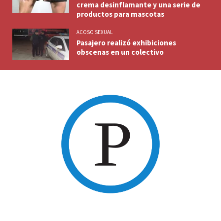
crema desinflamante y una serie de
productos para mascotas
ACOSO SEXUAL
Pasajero realizó exhibiciones
obscenas en un colectivo