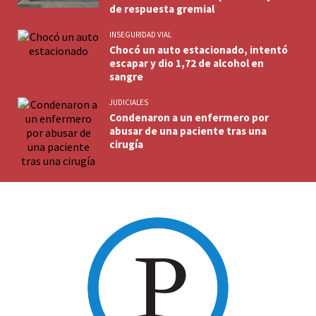
de respuesta gremial
INSEGURIDAD VIAL
Chocó un auto estacionado, intentó
escapar y dio 1,72 de alcohol en
sangre
JUDICIALES
Condenaron a un enfermero por
abusar de una paciente tras una
cirugía