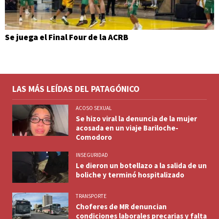
Se juega el Final Four de la ACRB
LAS MÁS LEÍDAS DEL PATAGÓNICO
ACOSO SEXUAL
Se hizo viral la denuncia de la mujer
acosada en un viaje Bariloche-
Comodoro
INSEGURIDAD
Le dieron un botellazo a la salida de un
boliche y terminó hospitalizado
TRANSPORTE
Choferes de MR denuncian
condiciones laborales precarias y falta