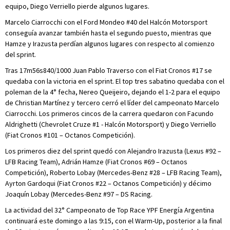
equipo, Diego Verriello pierde algunos lugares.
Marcelo Ciarrocchi con el Ford Mondeo #40 del Halcón Motorsport
conseguía avanzar también hasta el segundo puesto, mientras que
Hamze y Irazusta perdían algunos lugares con respecto al comienzo
del sprint.
Tras 17m56s840/1000 Juan Pablo Traverso con el Fiat Cronos #17 se
quedaba con la victoria en el sprint. El top tres sabatino quedaba con el
poleman de la 4° fecha, Nereo Queijeiro, dejando el 1-2 para el equipo
de Christian Martínez y tercero cerró el líder del campeonato Marcelo
Ciarrocchi. Los primeros cincos de la carrera quedaron con Facundo
Aldrighetti (Chevrolet Cruze #1 - Halcón Motorsport) y Diego Verriello
(Fiat Cronos #101 – Octanos Competición).
Los primeros diez del sprint quedó con Alejandro Irazusta (Lexus #92 –
LFB Racing Team), Adrián Hamze (Fiat Cronos #69 – Octanos
Competición), Roberto Lobay (Mercedes-Benz #28 – LFB Racing Team),
Ayrton Gardoqui (Fiat Cronos #22 – Octanos Competición) y décimo
Joaquín Lobay (Mercedes-Benz #97 – DS Racing.
La actividad del 32° Campeonato de Top Race YPF Energía Argentina
continuará este domingo a las 9:15, con el Warm-Up, posterior a la final