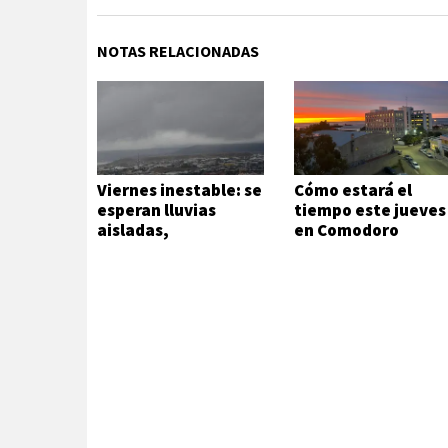
NOTAS RELACIONADAS
Viernes inestable: se
Cómo estará el
esperan lluvias
tiempo este jueves
aisladas,
en Comodoro
chaparrones y
fuertes ráfagas