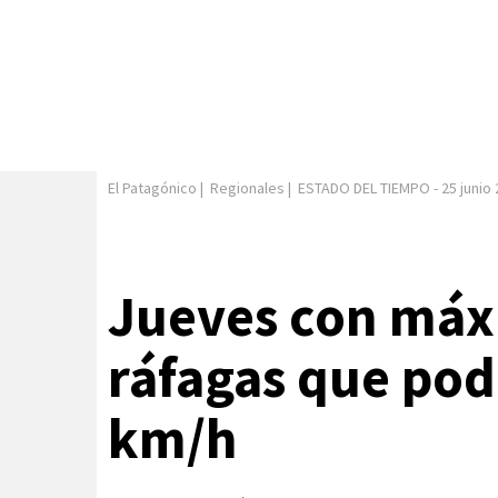
El Patagónico
|
Regionales
|
ESTADO DEL TIEMPO
-
25 junio
Jueves con máx
ráfagas que pod
km/h