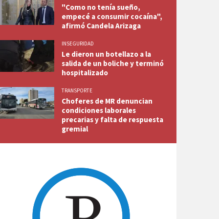
"Como no tenía sueño,
empecé a consumir cocaína",
afirmó Candela Arizaga
INSEGURIDAD
Le dieron un botellazo a la
salida de un boliche y terminó
hospitalizado
TRANSPORTE
Choferes de MR denuncian
condiciones laborales
precarias y falta de respuesta
gremial