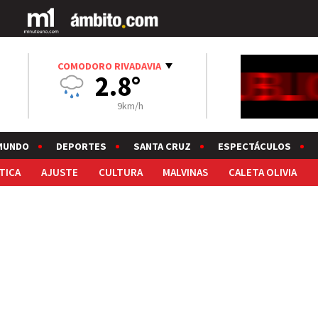
COMODORO RIVADAVIA
2.8°
9km/h
MUNDO
DEPORTES
SANTA CRUZ
ESPECTÁCULOS
TICA
AJUSTE
CULTURA
MALVINAS
CALETA OLIVIA