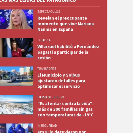
LAS MÁS LEÍDAS DEL PATAGÓNICO
ESPECTACULOS
Revelan el preocupante
momento que vive Mariana
Nannis en España
POLITICA
Villarruel habilitó a Fernández
Sagasti a participar de la
sesión
TRANSPORTE
El Municipio y Solbus
ajustaron detalles para
optimizar el servicio
TIERRA DEL FUEGO
"Es atentar contra la vida":
más de 300 familias sin gas
con temperaturas de -19°C
INSEGURIDAD
Km 8: lo detuvieron por