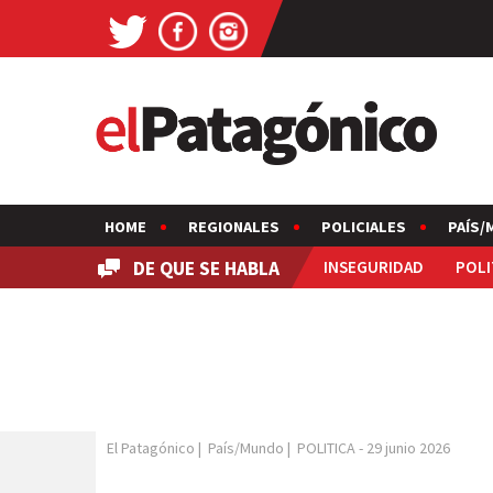
HOME
REGIONALES
POLICIALES
PAÍS/
DE QUE SE HABLA
INSEGURIDAD
POLI
El Patagónico
|
País/Mundo
|
POLITICA
-
29 junio 2026