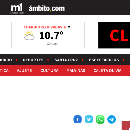
COMODORO RIVADAVIA
10.7°
25km/h
MUNDO
DEPORTES
SANTA CRUZ
ESPECTÁCULOS
TICA
AJUSTE
CULTURA
MALVINAS
CALETA OLIVIA