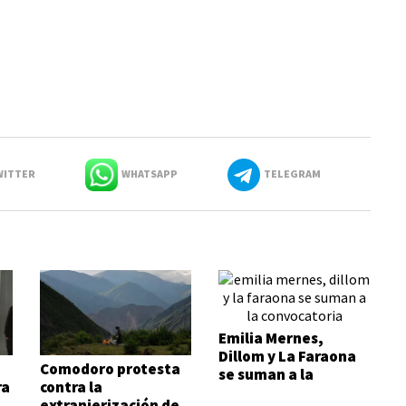
ITTER
WHATSAPP
TELEGRAM
Emilia Mernes,
Dillom y La Faraona
Comodoro protesta
se suman a la
ra
contra la
convocatoria
extranjerización de