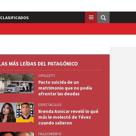
CLASIFICADOS
LAS MÁS LEÍDAS DEL PATAGÓNICO
CIPOLLETTI
Pacto suicida de un
matrimonio que no podía
afrontar las deudas
ESPECTACULOS
Brenda Asnicar reveló lo qué
más le molestó de Tévez
cuando salieron
FALLECIMIENTO