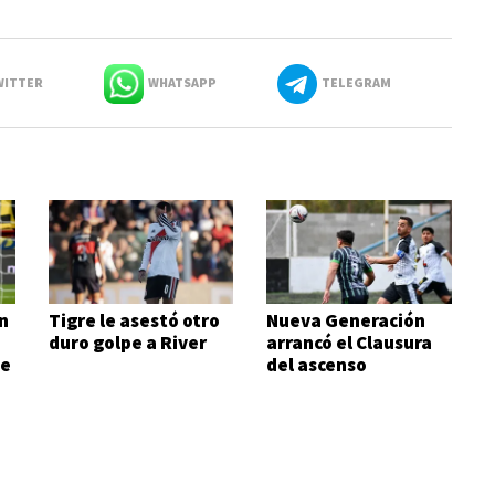
ITTER
WHATSAPP
TELEGRAM
n
Tigre le asestó otro
Nueva Generación
duro golpe a River
arrancó el Clausura
de
del ascenso
ganándole al
campeón