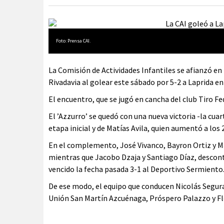
Foto: Prensa CAI.
La Comisión de Actividades Infantiles se afianzó e
Rivadavia al golear este sábado por 5-2 a Laprida en
El encuentro, que se jugó en cancha del club Tiro Fed
El ’Azzurro’ se quedó con una nueva victoria -la cuart
etapa inicial y de Matías Avila, quien aumentó a los
En el complemento, José Vivanco, Bayron Ortiz y 
mientras que Jacobo Dzaja y Santiago Díaz, desconta
vencido la fecha pasada 3-1 al Deportivo Sermiento
De ese modo, el equipo que conducen Nicolás Segura 
Unión San Martín Azcuénaga, Próspero Palazzo y F