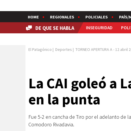
HOME
REGIONALES
POLICIALES
PAÍS/
DE QUE SE HABLA
INSEGURIDAD
POLI
El Patagónico
|
Deportes
|
TORNEO APERTURA A
-
12 abril 
La CAI goleó a L
en la punta
Fue 5-2 en cancha de Tiro por el adelanto de la
Comodoro Rivadavia.