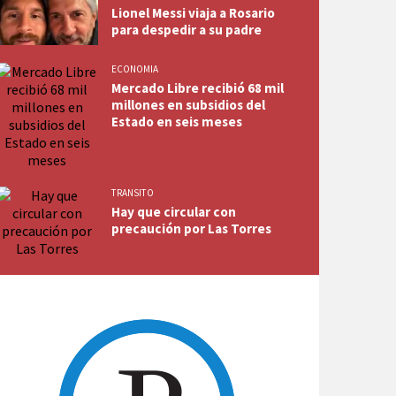
Lionel Messi viaja a Rosario
para despedir a su padre
ECONOMIA
Mercado Libre recibió 68 mil
millones en subsidios del
Estado en seis meses
TRANSITO
Hay que circular con
precaución por Las Torres