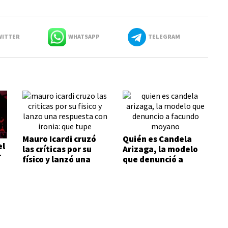
ITTER
WHATSAPP
TELEGRAM
Mauro Icardi cruzó
Quién es Candela
el
las críticas por su
Arizaga, la modelo
r
físico y lanzó una
que denunció a
respuesta con ironía:
Facundo Moyano
"Qué tupé"