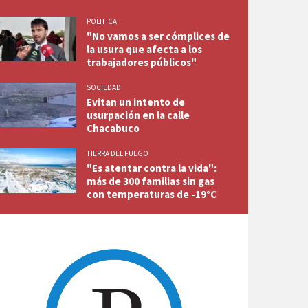
POLITICA
"No vamos a ser cómplices de
la usura que afecta a los
trabajadores públicos"
SOCIEDAD
Evitan un intento de
usurpación en la calle
Chacabuco
TIERRA DEL FUEGO
"Es atentar contra la vida":
más de 300 familias sin gas
con temperaturas de -19°C