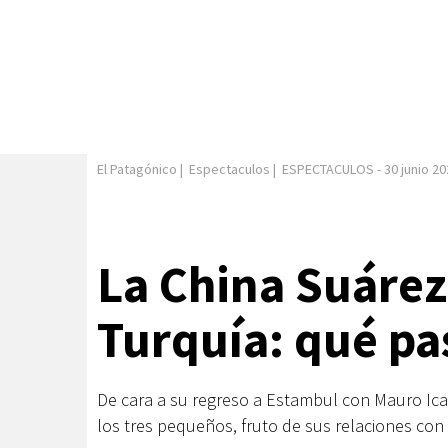
El Patagónico
|
Espectaculos
|
ESPECTACULOS
-
30 junio 2
La China Suárez s
Turquía: qué pas
De cara a su regreso a Estambul con Mauro Icar
los tres pequeños, fruto de sus relaciones con