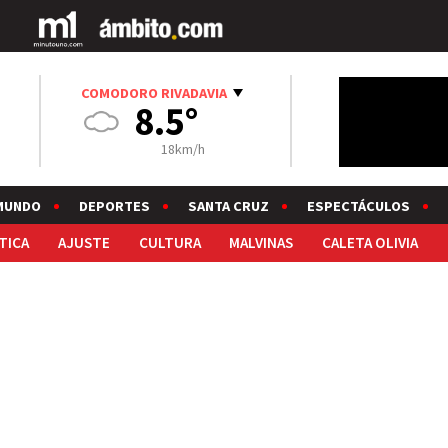
COMODORO RIVADAVIA
8.5°
18km/h
MUNDO
DEPORTES
SANTA CRUZ
ESPECTÁCULOS
TICA
AJUSTE
CULTURA
MALVINAS
CALETA OLIVIA