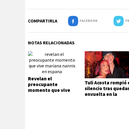
COMPARTIRLA
FACEBOOK
TW
NOTAS RELACIONADAS
Revelan el
Tuli Acosta rompió 
preocupante
silencio tras queda
momento que vive
envuelta en la
Mariana Nannis en
separación de Luck
España
Ra y La Joaqui