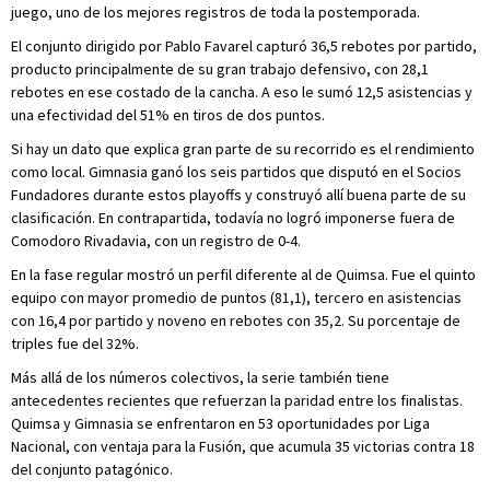
juego, uno de los mejores registros de toda la postemporada.
El conjunto dirigido por Pablo Favarel capturó 36,5 rebotes por partido,
producto principalmente de su gran trabajo defensivo, con 28,1
rebotes en ese costado de la cancha. A eso le sumó 12,5 asistencias y
una efectividad del 51% en tiros de dos puntos.
Si hay un dato que explica gran parte de su recorrido es el rendimiento
como local. Gimnasia ganó los seis partidos que disputó en el Socios
Fundadores durante estos playoffs y construyó allí buena parte de su
clasificación. En contrapartida, todavía no logró imponerse fuera de
Comodoro Rivadavia, con un registro de 0-4.
En la fase regular mostró un perfil diferente al de Quimsa. Fue el quinto
equipo con mayor promedio de puntos (81,1), tercero en asistencias
con 16,4 por partido y noveno en rebotes con 35,2. Su porcentaje de
triples fue del 32%.
Más allá de los números colectivos, la serie también tiene
antecedentes recientes que refuerzan la paridad entre los finalistas.
Quimsa y Gimnasia se enfrentaron en 53 oportunidades por Liga
Nacional, con ventaja para la Fusión, que acumula 35 victorias contra 18
del conjunto patagónico.