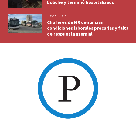
boliche y terminó hospitalizado
TRANSPORTE
Choferes de MR denuncian
condiciones laborales precarias y falta
de respuesta gremial