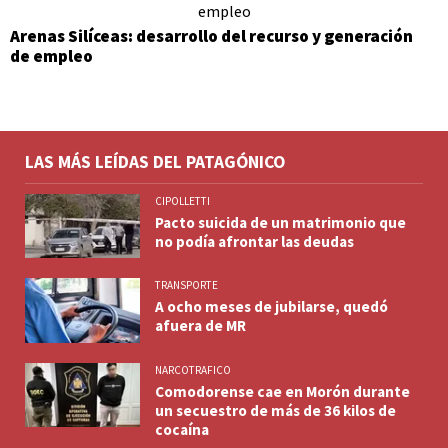
Arenas Silíceas: desarrollo del recurso y generación
de empleo
LAS MÁS LEÍDAS DEL PATAGÓNICO
CIPOLLETTI
Pacto suicida de un matrimonio que
no podía afrontar las deudas
TRANSPORTE
A ocho meses de jubilarse, quedó
afuera de MR
NARCOTRAFICO
Comodorense cae en Morón durante
un secuestro de más de 36 kilos de
cocaína