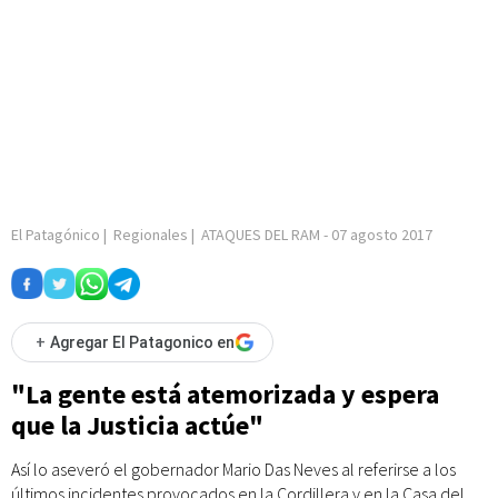
El Patagónico
|
Regionales
|
ATAQUES DEL RAM
-
07 agosto 2017
+
Agregar El Patagonico en
"La gente está atemorizada y espera
que la Justicia actúe"
Así lo aseveró el gobernador Mario Das Neves al referirse a los
últimos incidentes provocados en la Cordillera y en la Casa del