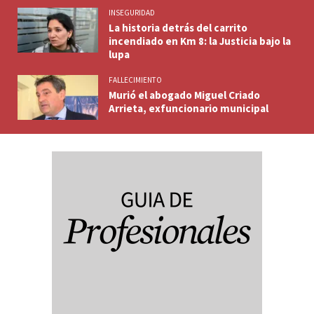
INSEGURIDAD
La historia detrás del carrito
incendiado en Km 8: la Justicia bajo la
lupa
FALLECIMIENTO
Murió el abogado Miguel Criado
Arrieta, exfuncionario municipal