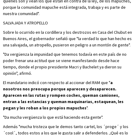
quiénes son y vean los que están en contra de la ley, de los mapuches,
porque la comunidad mapuche está integrada, trabaja y es parte de
nuestra comunidad".
SALVAJADA Y ATROPELLO
Sobre lo ocurrido en la cordillera y los destrozos en Casa del Chubut en
Buenos Aires, el gobernador señaló que "la verdad lo que han hecho es
una salvajada, un atropello, pusieron en peligro a un montón de gente".
"Da vergüenza la impunidad que tenemos todavía en este país de no
poder frenar una actitud que se viene manifestando desde hace
tiempo, donde el propio presidente Macri y Bachelet ya dieron su
opinión", afirmó.
El mandatario indicó con respecto al accionar del RAM que "
a
nosotros nos preocupa porque aparecen y desaparecen.
Aparecen en las rutas y rompen coches, queman camiones,
entran a las estancias y queman maquinarias, estaquean, les
pegan y les roban a los propios mapuches
".
"Da mucha vergüenza lo que está haciendo esta gente".
Además "mucha tristeza que le demos tanto cartel, los ´proge´ y los
´cool´, todos estos a los que le gusta salir a defenderlos. ¿Qué es lo