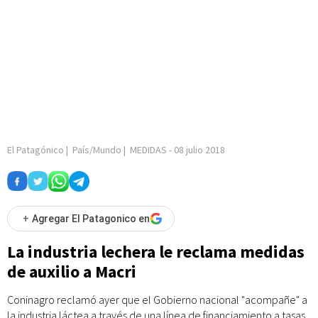
El Patagónico
|
País/Mundo
|
MEDIDAS
-
08 julio 2018
+
Agregar El Patagonico en
La industria lechera le reclama medidas
de auxilio a Macri
Coninagro reclamó ayer que el Gobierno nacional "acompañe" a
la industria láctea a través de una línea de financiamiento a tasas