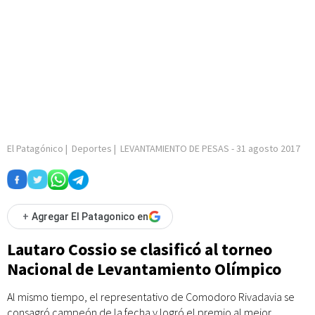
El Patagónico
|
Deportes
|
LEVANTAMIENTO DE PESAS
-
31 agosto 2017
+
Agregar El Patagonico en
Lautaro Cossio se clasificó al torneo
Nacional de Levantamiento Olímpico
Al mismo tiempo, el representativo de Comodoro Rivadavia se
consagró campeón de la fecha y logró el premio al mejor