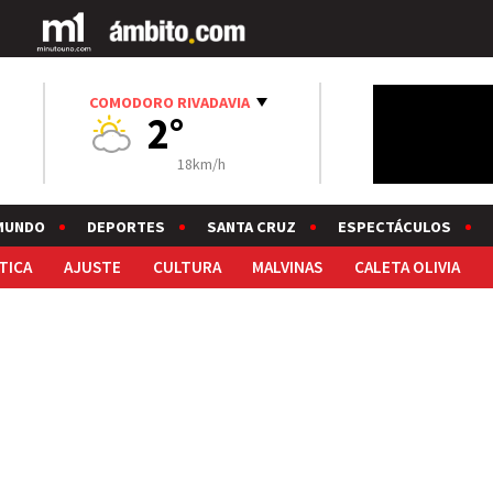
COMODORO RIVADAVIA
2°
18km/h
MUNDO
DEPORTES
SANTA CRUZ
ESPECTÁCULOS
TICA
AJUSTE
CULTURA
MALVINAS
CALETA OLIVIA