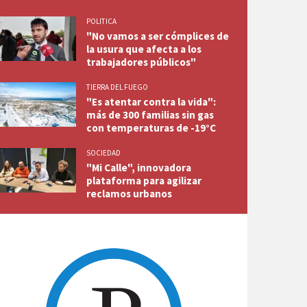
POLITICA
"No vamos a ser cómplices de
la usura que afecta a los
trabajadores públicos"
TIERRA DEL FUEGO
"Es atentar contra la vida":
más de 300 familias sin gas
con temperaturas de -19°C
SOCIEDAD
"Mi Calle", innovadora
plataforma para agilizar
reclamos urbanos