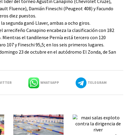
el líder del torneo Agustín Canapino (Chevrolet Cruze),
nault Fluence), Damián Fineschi (Peugeot 408) y Facundo
eros diez puestos.
en la segunda ganó Llaver, ambas a ocho giros.
el arrecifeño Canapino encabeza la clasificación con 182
. Mientras el tandilense Pernía está tercero con 120
ro 107 y Fineschi 95,5; en los seis primeros lugares.
l domingo 23 de octubre en el autódromo El Zonda, de San
ITTER
WHATSAPP
TELEGRAM