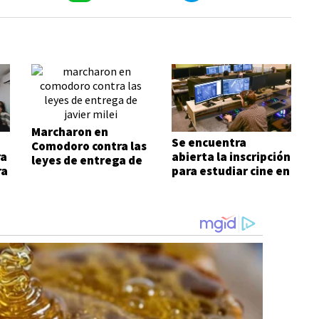
Marcharon en
Se encuentra
Comodoro contra las
ra
abierta la inscripción
leyes de entrega de
ra
para estudiar cine en
Javier Milei
Comodoro