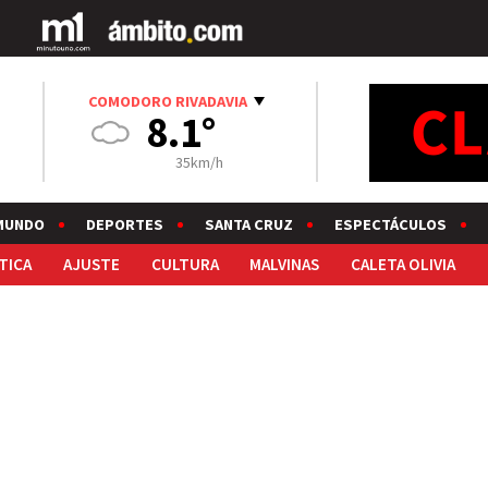
COMODORO RIVADAVIA
8.1°
35km/h
MUNDO
DEPORTES
SANTA CRUZ
ESPECTÁCULOS
TICA
AJUSTE
CULTURA
MALVINAS
CALETA OLIVIA