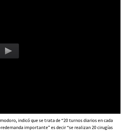
modoro, indicó que se trata de “20 turnos diarios en cada
obredemanda importante” es decir “se realizan 20 cirugías