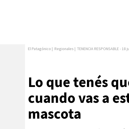
El Patagónico
|
Regionales
|
TENENCIA RESPONSABLE
-
18 j
Lo que tenés qu
cuando vas a est
mascota