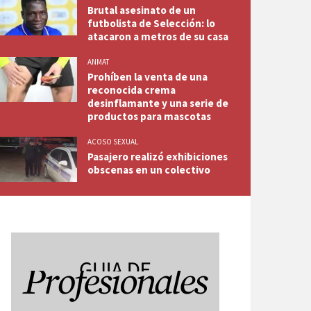
Brutal asesinato de un
futbolista de Selección: lo
atacaron a metros de su casa
ANMAT
Prohíben la venta de una
reconocida crema
desinflamante y una serie de
productos para mascotas
ACOSO SEXUAL
Pasajero realizó exhibiciones
obscenas en un colectivo