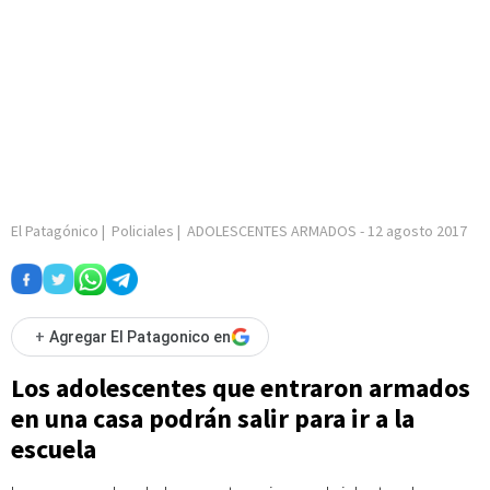
El Patagónico
|
Policiales
|
ADOLESCENTES ARMADOS
-
12 agosto 2017
+
Agregar El Patagonico en
Los adolescentes que entraron armados
en una casa podrán salir para ir a la
escuela