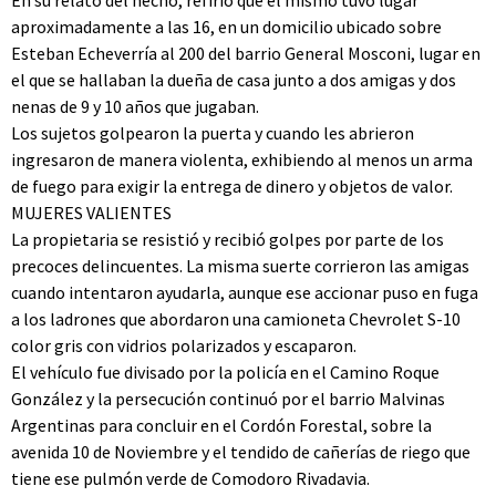
En su relato del hecho, refirió que el mismo tuvo lugar
aproximadamente a las 16, en un domicilio ubicado sobre
Esteban Echeverría al 200 del barrio General Mosconi, lugar en
el que se hallaban la dueña de casa junto a dos amigas y dos
nenas de 9 y 10 años que jugaban.
Los sujetos golpearon la puerta y cuando les abrieron
ingresaron de manera violenta, exhibiendo al menos un arma
de fuego para exigir la entrega de dinero y objetos de valor.
MUJERES VALIENTES
La propietaria se resistió y recibió golpes por parte de los
precoces delincuentes. La misma suerte corrieron las amigas
cuando intentaron ayudarla, aunque ese accionar puso en fuga
a los ladrones que abordaron una camioneta Chevrolet S-10
color gris con vidrios polarizados y escaparon.
El vehículo fue divisado por la policía en el Camino Roque
González y la persecución continuó por el barrio Malvinas
Argentinas para concluir en el Cordón Forestal, sobre la
avenida 10 de Noviembre y el tendido de cañerías de riego que
tiene ese pulmón verde de Comodoro Rivadavia.