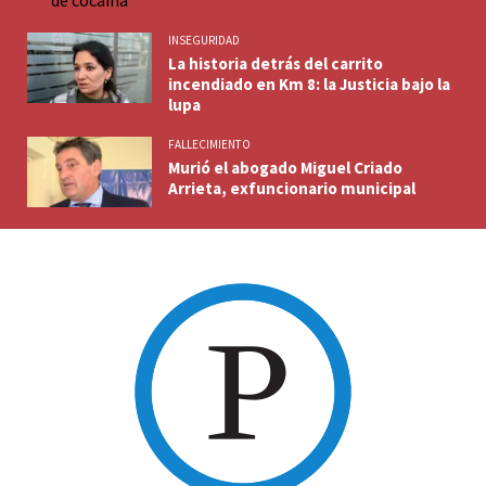
INSEGURIDAD
La historia detrás del carrito
incendiado en Km 8: la Justicia bajo la
lupa
FALLECIMIENTO
Murió el abogado Miguel Criado
Arrieta, exfuncionario municipal