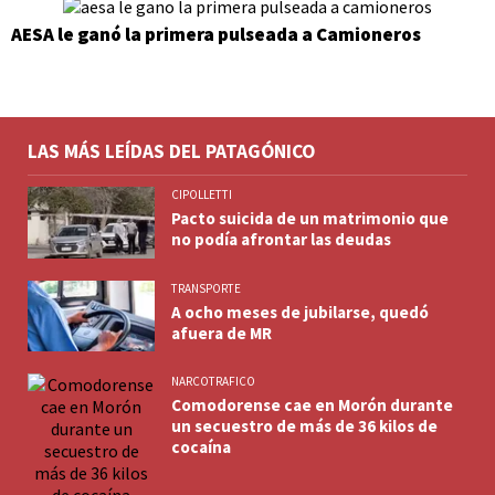
AESA le ganó la primera pulseada a Camioneros
LAS MÁS LEÍDAS DEL PATAGÓNICO
CIPOLLETTI
Pacto suicida de un matrimonio que
no podía afrontar las deudas
TRANSPORTE
A ocho meses de jubilarse, quedó
afuera de MR
NARCOTRAFICO
Comodorense cae en Morón durante
un secuestro de más de 36 kilos de
cocaína