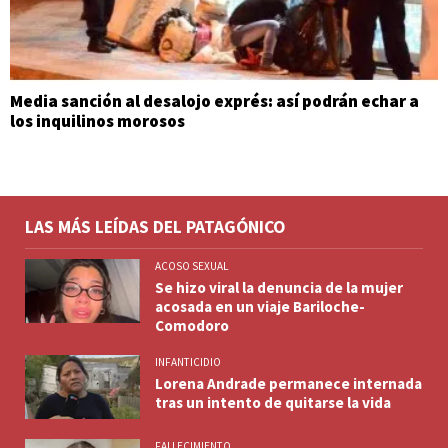
Media sanción al desalojo exprés: así podrán echar a
los inquilinos morosos
LAS MÁS LEÍDAS DEL PATAGÓNICO
ACOSO SEXUAL
Se hizo viral la denuncia de la mujer
acosada en un viaje Bariloche-
Comodoro
INFANTICIDIO
Lorena Andrade permanece internada
tras un intento de quitarse la vida
FALLECIMIENTO