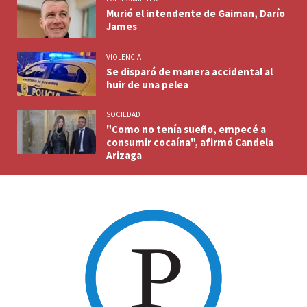
Murió el intendente de Gaiman, Darío
James
VIOLENCIA
Se disparó de manera accidental al
huir de una pelea
SOCIEDAD
"Como no tenía sueño, empecé a
consumir cocaína", afirmó Candela
Arizaga