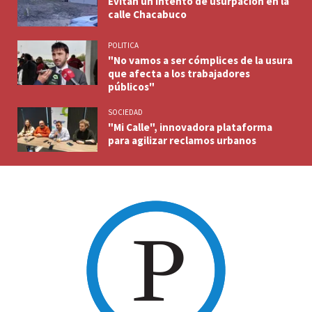
Evitan un intento de usurpación en la
calle Chacabuco
POLITICA
"No vamos a ser cómplices de la usura
que afecta a los trabajadores
públicos"
SOCIEDAD
"Mi Calle", innovadora plataforma
para agilizar reclamos urbanos