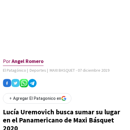
Por
Angel Romero
El Patagónico
|
Deportes
|
MAXI BASQUET
-
07 diciembre 2019
+
Agregar El Patagonico en
Lucía Uremovich busca sumar su lugar
en el Panamericano de Maxi Básquet
2020