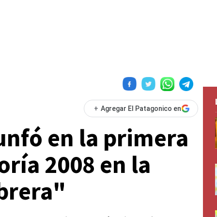
+
Agregar El Patagonico en
unfó en la primera
goría 2008 en la
brera"