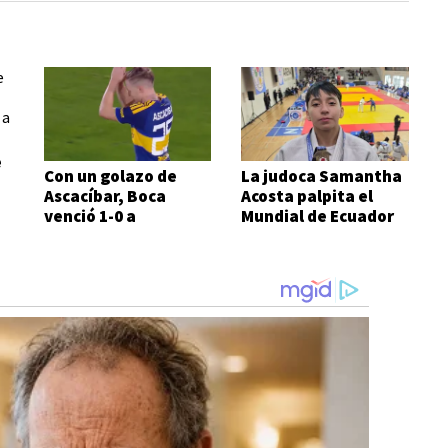
e
Con un golazo de
La judoca Samantha
Ascacíbar, Boca
Acosta palpita el
venció 1-0 a
Mundial de Ecuador
Estudiantes