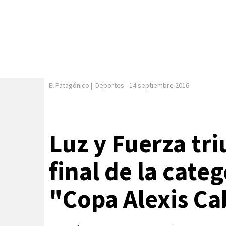
El Patagónico
|
Deportes
-
14 septiembre 2016
Luz y Fuerza tri
final de la cate
"Copa Alexis Ca