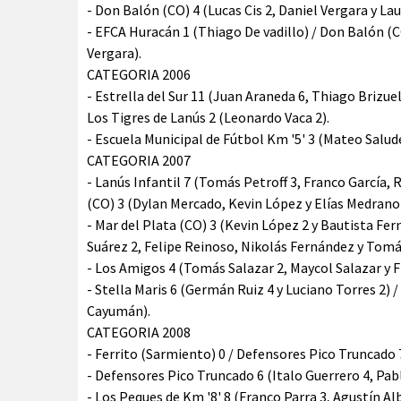
- Don Balón (CO) 4 (Lucas Cis 2, Daniel Vergara y Lau
- EFCA Huracán 1 (Thiago De vadillo) / Don Balón (CO
Vergara).
CATEGORIA 2006
- Estrella del Sur 11 (Juan Araneda 6, Thiago Brizue
Los Tigres de Lanús 2 (Leonardo Vaca 2).
- Escuela Municipal de Fútbol Km '5' 3 (Mateo Saludes
CATEGORIA 2007
- Lanús Infantil 7 (Tomás Petroff 3, Franco García,
(CO) 3 (Dylan Mercado, Kevin López y Elías Medrano
- Mar del Plata (CO) 3 (Kevin López 2 y Bautista Fern
Suárez 2, Felipe Reinoso, Nikolás Fernández y Tom
- Los Amigos 4 (Tomás Salazar 2, Maycol Salazar y 
- Stella Maris 6 (Germán Ruiz 4 y Luciano Torres 2) /
Cayumán).
CATEGORIA 2008
- Ferrito (Sarmiento) 0 / Defensores Pico Truncado 
- Defensores Pico Truncado 6 (Italo Guerrero 4, Pabl
- Los Peques de Km '8' 8 (Franco Parra 3, Agustín Al