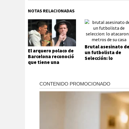
NOTAS RELACIONADAS
Brutal asesinato d
El arquero polaco de
un futbolista de
Barcelona reconoció
Selección: lo
que tiene una
atacaron a metros
adicción que no
de su casa
puede ni quiere
controlar