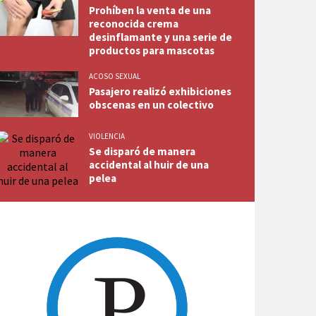
Prohíben la venta de una
reconocida crema
desinflamante y una serie de
productos para mascotas
ACOSO SEXUAL
Pasajero realizó exhibiciones
obscenas en un colectivo
VIOLENCIA
Se disparó de manera
accidental al huir de una
pelea