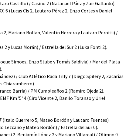
taro Castillo) / Casino 2 (Natanael Páez y Zair Gallardo).
) 6 (Lucas Cis 2, Lautaro Pérez 2, Enzo Cortes y Daniel
la 2, Mariano Rollan, Valentín Herrera y Lautaro Perotti) /
 2 y Lucas Morán) / Estrella del Sur 2 (Luka Fonti 2).
 Roque Simoes, Enzo Stube y Tomás Saldivia) / Mar del Plata
).
ández) / Club Atlético Rada Tilly 7 (Diego Spilery 2, Zacarías
ás Chiaramberro).
Franco Barría) / PM Cumpleaños 2 (Ramiro Ojeda 2).
 EMF Km '5' 4 (Ciro Vicente 2, Danilo Toranzo y Uriel
7 (Italo Guerrero 5, Mateo Bordón y Lautaro Fuentes).
o Lezcano y Mateo Bordón) / Estrella del Sur 0).
banesi 2, Benjamín López 2 y Mariano Villareal) / Olimpo 0.