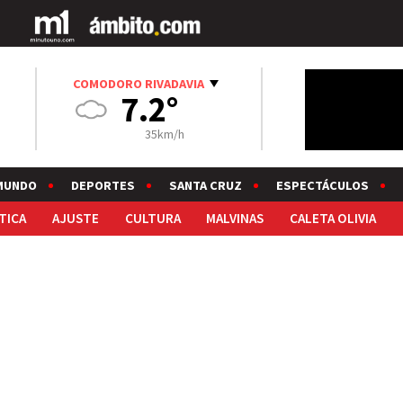
COMODORO RIVADAVIA
7.2°
35km/h
MUNDO
DEPORTES
SANTA CRUZ
ESPECTÁCULOS
TICA
AJUSTE
CULTURA
MALVINAS
CALETA OLIVIA